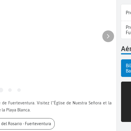
Pr
Pr
Fu
Aér
Bi
Ba
la Playa Blanca.
o del Rosario - Fuerteventura