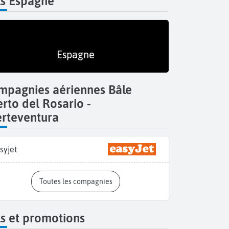
ls Espagne
Espagne
mpagnies aériennes Bâle
rto del Rosario -
erteventura
syjet
Toutes les compagnies
Le cent
s et promotions