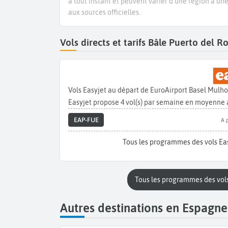
à tout instant et peuvent varier d’une région à un
aux sources officielles.
Vols directs et tarifs Bâle Puerto del 
Vols Easyjet au départ de EuroAirport Basel Mulh
Easyjet propose 4 vol(s) par semaine en moyenne a
EAP-FUE
A 
Tous les programmes des vols Eas
Tous les programmes des vols
Autres destinations en Espagne