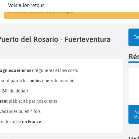
Départ
Dates
Voyageurs | Classe
Arri
Vols aller-retour
Rechercher un 
Bâle (BSL)
Dates de votre voyage
1 adulte | Classe économique
Pue
De
Puerto del Rosario - Fuerteventura
Rés
pagnies aériennes
régulières et low costs
a
sont parmi les
moins chers
du marché
 -24h du départ
mant
plébiscité par nos clients
vacances ou en 4 fois
Pa
Mu
et localisé
en France