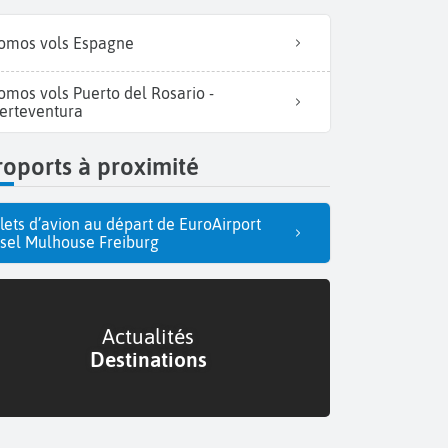
omos vols Espagne
omos vols Puerto del Rosario -
erteventura
oports à proximité
llets d’avion au départ de EuroAirport
sel Mulhouse Freiburg
Actualités
Destinations