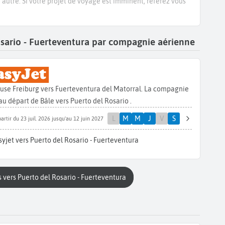
e autre. Si votre projet de voyage est imminent, référez vous
Rosario - Fuerteventura par compagnie aérienne
ouse Freiburg vers Fuerteventura del Matorral. La compagnie
u départ de Bâle vers Puerto del Rosario .
L
M
M
J
V
S
partir du 23 juil. 2026 jusqu'au 12 juin 2027
yjet vers Puerto del Rosario - Fuerteventura
 vers Puerto del Rosario - Fuerteventura