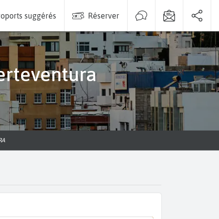
oports suggérés
Réserver
uerteventura
RA