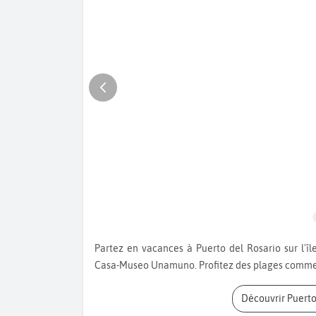
Partez en vacances à Puerto del Rosario sur l'île de Fuerteventura. Visitez l'’Église de Nuestra Señora et la
Casa-Museo Unamuno. Profitez des plages comme 
Découvrir Puert