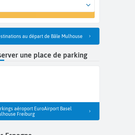
vée
vol
rto del Rosario (FUE)
stinations au départ de Bâle Mulhouse
erver une place de parking
rkings aéroport EuroAirport Basel
lhouse Freiburg