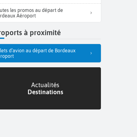
utes les promos au départ de
rdeaux Aéroport
oports à proximité
llets d’avion au départ de Bordeaux
roport
Actualités
Destinations