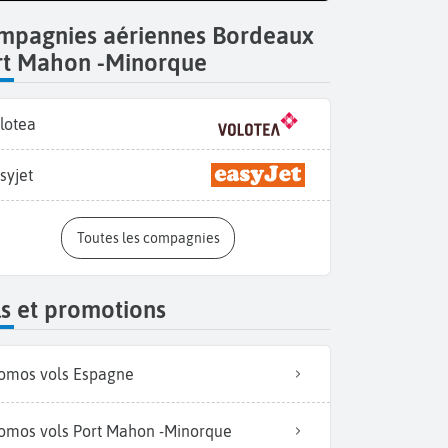
mpagnies aériennes Bordeaux
rt Mahon -Minorque
lotea
syjet
Toutes les compagnies
Explorez le Parc nature
s et promotions
omos vols Espagne
omos vols Port Mahon -Minorque