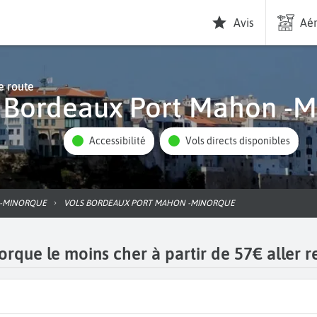
Avis
Aér
e route
l Bordeaux Port Mahon -
Accessibilité
Vols directs disponibles
 -MINORQUE
VOLS BORDEAUX PORT MAHON -MINORQUE
que le moins cher à partir de 57€ aller r