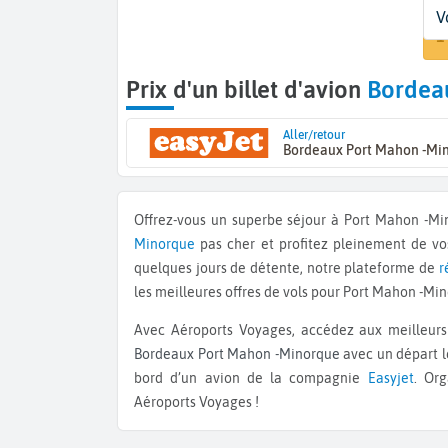
D
D
Vo
V
B
D
1
Prix d'un billet d'avion
Bordea
Aller/retour
Bordeaux Port Mahon -Mi
Offrez-vous un superbe séjour à Port Mahon -M
Minorque
pas cher et profitez pleinement de v
quelques jours de détente, notre plateforme de
r
les meilleures offres de vols pour Port Mahon -Mi
Avec Aéroports Voyages, accédez aux meilleurs 
Bordeaux Port Mahon -Minorque
avec un départ l
bord d’un avion de la compagnie
Easyjet
. Or
Aéroports Voyages !