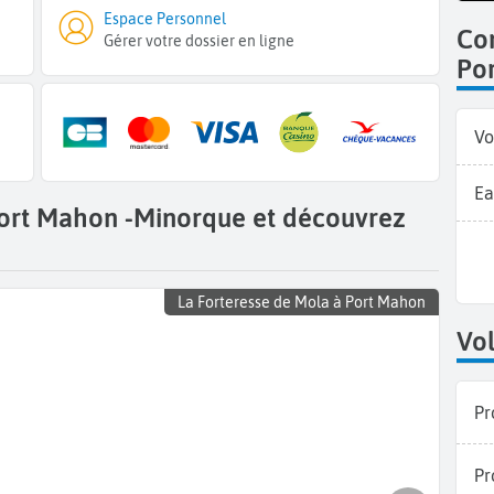
Espace Personnel
Co
Gérer votre dossier en ligne
Po
Vo
Ea
Port Mahon -Minorque et découvrez
La Forteresse de Mola à Port Mahon
Vol
Pr
Pr