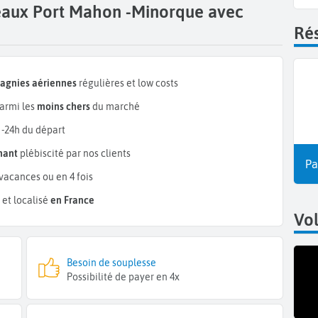
deaux Port Mahon -Minorque avec
Rés
pagnies aériennes
régulières et low costs
armi les
moins chers
du marché
 -24h du départ
mant
plébiscité par nos clients
Pa
vacances ou en 4 fois
et localisé
en France
Vo
Besoin de souplesse
Possibilité de payer en 4x