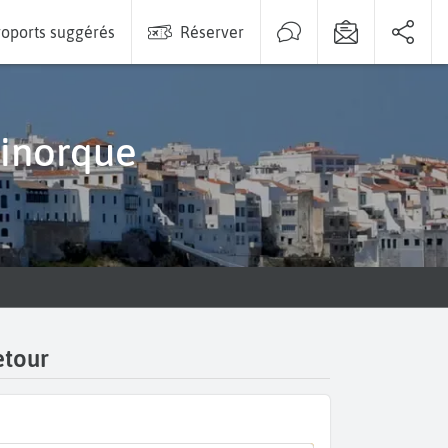
oports suggérés
Réserver
Minorque
etour