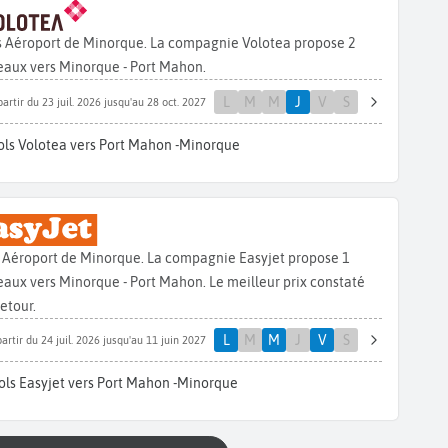
s Aéroport de Minorque. La compagnie Volotea propose 2
eaux vers Minorque - Port Mahon.
L
M
M
J
V
S
partir du 23 juil. 2026 jusqu'au 28 oct. 2027
ols Volotea vers Port Mahon -Minorque
s Aéroport de Minorque. La compagnie Easyjet propose 1
aux vers Minorque - Port Mahon. Le meilleur prix constaté
retour.
L
M
M
J
V
S
partir du 24 juil. 2026 jusqu'au 11 juin 2027
ols Easyjet vers Port Mahon -Minorque