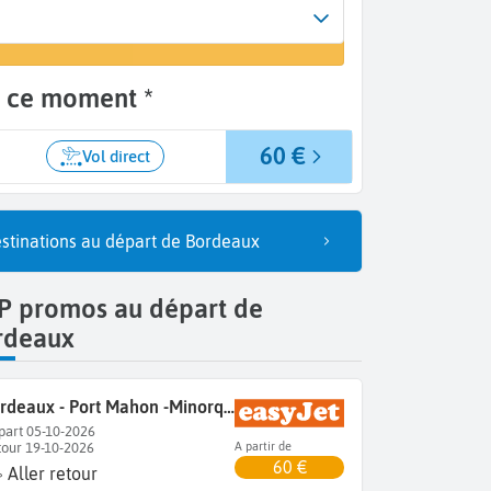
l
ue - Port Mahon (MAH)
n ce moment *
60 €
Vol direct
stinations au départ de Bordeaux
P promos au départ de
rdeaux
Bordeaux - Port Mahon -Minorque
part 05-10-2026
tour 19-10-2026
A partir de
60 €
Aller retour