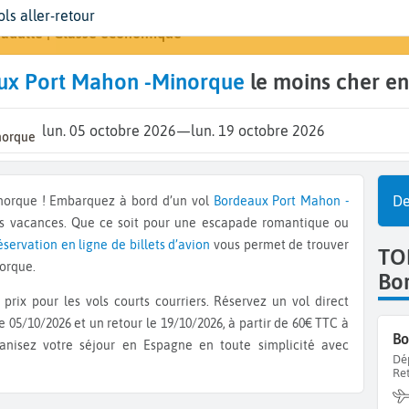
épart
ates
yageurs | Classe
Arrivée
ols aller-retour
Rechercher un vo
ordeaux (BOD)
ates de votre voyage
 adulte | Classe économique
Minorq
ux Port Mahon -Minorque
le moins cher e
lun. 05 octobre 2026
—
lun. 19 octobre 2026
norque
De
inorque ! Embarquez à bord d’un vol
Bordeaux
Port Mahon -
os vacances. Que ce soit pour une escapade romantique ou
éservation en ligne de billets d’avion
vous permet de trouver
TO
norque.
Bo
prix pour les vols courts courriers. Réservez un vol direct
e 05/10/2026 et un retour le 19/10/2026, à partir de 60€ TTC à
ganisez votre séjour en Espagne en toute simplicité avec
Dé
Re