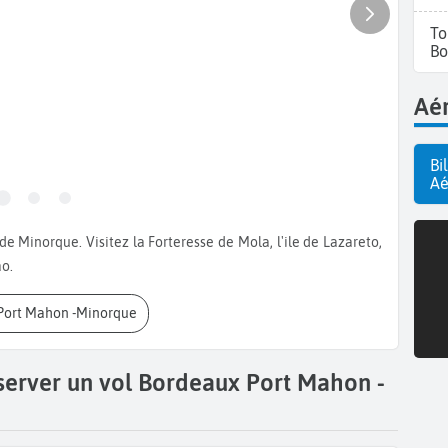
To
Bo
Aér
Bi
Aé
ao.
 Port Mahon -Minorque
server un vol Bordeaux Port Mahon -