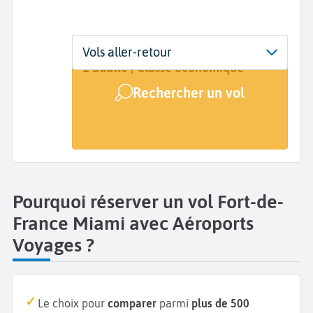
Départ
Dates
Voyageurs | Classe
Vols aller-retour
Fort-de-France (FDF)
Dates de votre voyage
1 adulte | Classe économique
Rechercher un vol
Arrivée
Miami (MIA)
Pourquoi réserver un vol Fort-de-
France Miami avec Aéroports
Voyages ?
Le choix pour
comparer
parmi
plus de 500