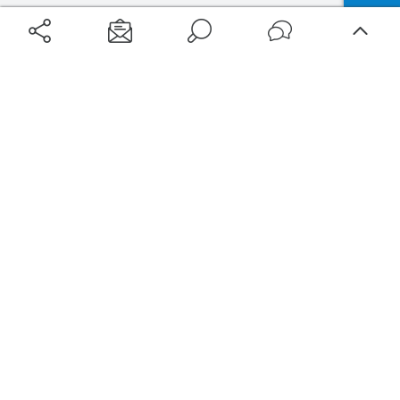
Aéroports
Voyages
Aéroports Voyages est la première plateforme de recherche de services liés au
voyage en avion. Nous vous proposons toutes les destinations, les
programmes de vols et les services disponibles pour votre aéroport : billets
d'avion, locations de voitures, hôtels... Laissez-vous inspirer et profitez d’une
expérience de voyage unique au meilleur prix !
Sur Aéroports Voyages
Aéroports-Voyages ©2026
tous droits réservés