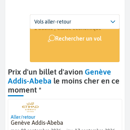
Départ
Dates
Voyageurs | Classe
Vols aller-retour
Genève (GVA)
8 sept. - 17 sept.
1 adulte | Classe économique
Rechercher un vol
Arrivée
Addis-Abeba (ADD)
Prix d'un billet d'avion
Genève
Addis-Abeba
le moins cher en ce
moment *
Aller/retour
Genève Addis-Abeba