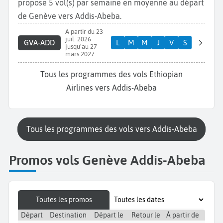
propose 5 vol(s) par semaine en moyenne au départ
de Genève vers Addis-Abeba.
A partir du 23
juil. 2026
GVA-ADD
L
M
M
J
V
S
jusqu'au 27
mars 2027
Tous les programmes des vols Ethiopian
Airlines vers Addis-Abeba
Tous les programmes des vols vers Addis-Abeba
Promos vols Genève Addis-Abeba
Toutes les promos
Départ
Destination
Départ le
Retour le
À partir de