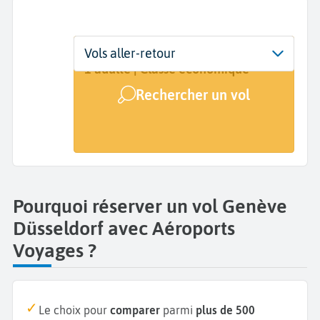
Départ
Dates
Voyageurs | Classe
Vols aller-retour
Genève (GVA)
Dates de votre voyage
1 adulte | Classe économique
Rechercher un vol
Arrivée
Düsseldorf (DUS)
Pourquoi réserver un vol Genève
Düsseldorf avec Aéroports
Voyages ?
Le choix pour
comparer
parmi
plus de 500