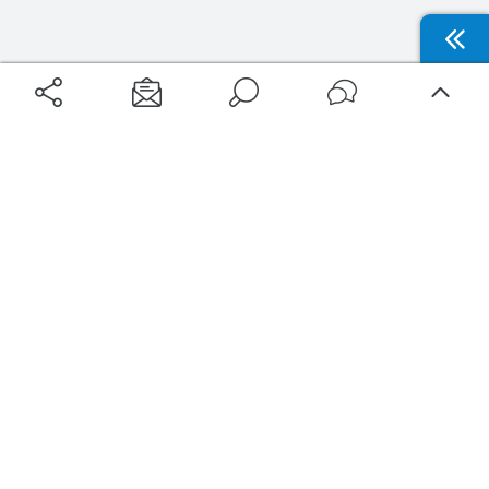
Aéroports
Voyages
Aéroports Voyages est la première plateforme de recherche de services liés au
voyage en avion. Nous vous proposons toutes les destinations, les
programmes de vols et les services disponibles pour votre aéroport : billets
d'avion, locations de voitures, hôtels... Laissez-vous inspirer et profitez d’une
expérience de voyage unique au meilleur prix !
Sur Aéroports Voyages