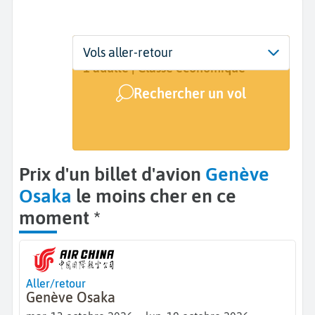
Départ
Dates
Voyageurs | Classe
Vols aller-retour
Genève (GVA)
13 oct. - 19 oct.
1 adulte | Classe économique
Rechercher un vol
Arrivée
Osaka (OSA)
Prix d'un billet d'avion
Genève
Osaka
le moins cher en ce
moment *
Aller/retour
Genève Osaka