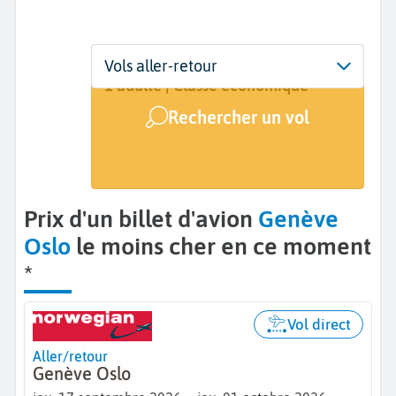
Départ
Dates
Voyageurs | Classe
Vols aller-retour
Genève (GVA)
17 sept. - 1 oct.
1 adulte | Classe économique
Rechercher un vol
Arrivée
Oslo (OSL)
Prix d'un billet d'avion
Genève
Oslo
le moins cher en ce moment
*
Vol direct
Aller/retour
Genève Oslo