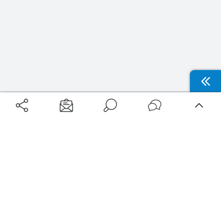
Aéroports
Voyages
Aéroports Voyages est la première plateforme de recherche de services liés au
voyage en avion. Nous vous proposons toutes les destinations, les
programmes de vols et les services disponibles pour votre aéroport : billets
d'avion, locations de voitures, hôtels... Laissez-vous inspirer et profitez d’une
expérience de voyage unique au meilleur prix !