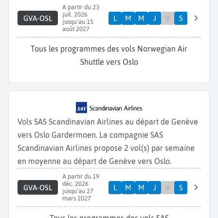
A partir du 23
juil. 2026
GVA-OSL
L
M
M
J
V
S
jusqu'au 15
août 2027
Tous les programmes des vols Norwegian Air
Shuttle vers Oslo
Vols SAS Scandinavian Airlines au départ de Genève
vers Oslo Gardermoen. La compagnie SAS
Scandinavian Airlines propose 2 vol(s) par semaine
en moyenne au départ de Genève vers Oslo.
A partir du 19
déc. 2026
GVA-OSL
L
M
M
J
V
S
jusqu'au 27
mars 2027