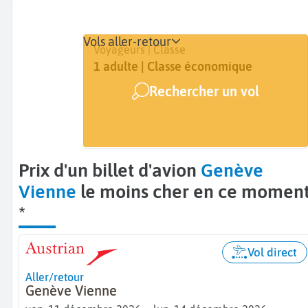
Vols aller-retour
Départ
Dates
Voyageurs | Classe
Genève (GVA)
Dates de votre voyage
1 adulte | Classe économique
Rechercher un vol
Arrivée
Vienne (VIE)
Prix d'un billet d'avion
Genève
Vienne
le moins cher en ce momen
*
Vol direct
Aller/retour
Genève Vienne