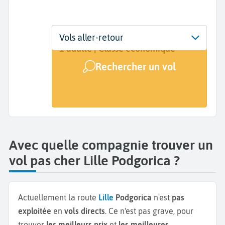
Départ
Dates
Voyageurs | Classe
Vols aller-retour
Lille (LIL)
Dates de votre voyage
1 adulte | Classe économique
Rechercher un vol
Arrivée
Podgorica Golubovci (TGD)
Avec quelle compagnie trouver un
vol pas cher Lille Podgorica ?
Actuellement la route
Lille
Podgorica
n'est
pas
exploitée
en
vols directs
. Ce n'est pas grave, pour
trouver
les meilleurs prix
et
les meilleures