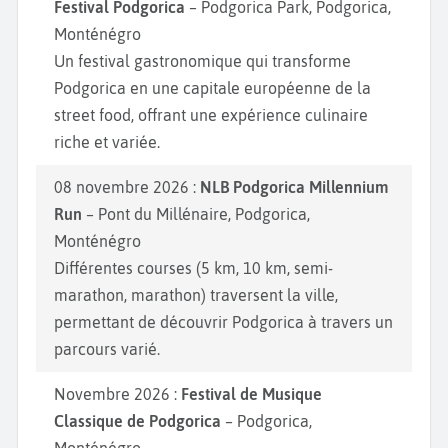
mondiale. Vous aimez l’aventure ? Le
sentier de la
Festival Podgorica
– Podgorica Park, Podgorica,
Cascade
n’attend plus que vous. Toujours proche du
Monténégro
centre-ville, partez en excursion à VTT autour du
lac
Un festival gastronomique qui transforme
de Golubovci.
Une excursion sur plusieurs niveaux
Podgorica en une capitale européenne de la
qui s’adapte aux rythmes de chacun. Le long de la
street food, offrant une expérience culinaire
balade vous pouvez observer plusieurs espèces
riche et variée.
d'oiseaux. Les locaux considèrent cet endroit comme
08 novembre 2026 :
NLB Podgorica Millennium
le plus bel endroit du Monténégro. Dégustez des
Run
– Pont du Millénaire, Podgorica,
plats traditionnels dans les restaurants locaux
Monténégro
comme le ragoût de viande, les fromages artisanaux
Différentes courses (5 km, 10 km, semi-
et les fruits de mer frais. Ne manquez pas de vous
marathon, marathon) traversent la ville,
détendre dans les spas et centres de bien-être
permettant de découvrir Podgorica à travers un
comme l’
Aviva spa & Wellness.
parcours varié.
Novembre 2026 :
Festival de Musique
Classique de Podgorica
– Podgorica,