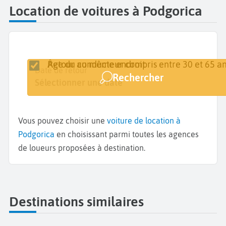
Location de voitures à Podgorica
Retour au même endroit
Âge du conducteur compris entre 30 et 65 an
Lieu de retrait
Date de retrait
Date de retour
Rechercher
Podgorica Golubovci
Sélectionner une date
Sélectionner une date
Vous pouvez choisir une
voiture de location à
Podgorica
en choisissant parmi toutes les agences
de loueurs proposées à destination.
Destinations similaires