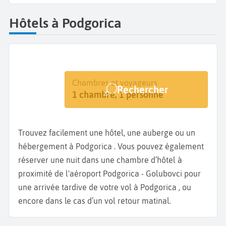
Hôtels à Podgorica
Destination
Dates
Chambres et voyageurs
Rechercher
Podgorica Golubovci
Dates de votre séjour
1 chambre, 1 personne
Trouvez facilement une hôtel, une auberge ou un
hébergement à Podgorica . Vous pouvez également
réserver une nuit dans une chambre d’hôtel à
proximité de l'aéroport Podgorica - Golubovci pour
une arrivée tardive de votre vol à Podgorica , ou
encore dans le cas d’un vol retour matinal.