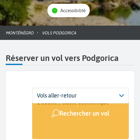
Accessibilité
MONTÉNÉGRO
VOLS PODGORICA
Réserver un vol vers Podgorica
Départ
Dates
Voyageurs | Classe
Vols aller-retour
De...
Dates de votre voyage
1 adulte | Classe économique
Rechercher un vol
Arrivée
Podgorica Golubovci (TGD)