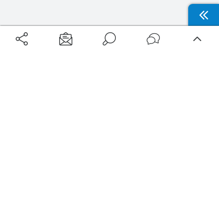
Aéroports
Voyages
Aéroports Voyages est la première plateforme de recherche de services liés au
voyage en avion. Nous vous proposons toutes les destinations, les
programmes de vols et les services disponibles pour votre aéroport : billets
d'avion, locations de voitures, hôtels... Laissez-vous inspirer et profitez d’une
expérience de voyage unique au meilleur prix !
Sur Aéroports Voyages