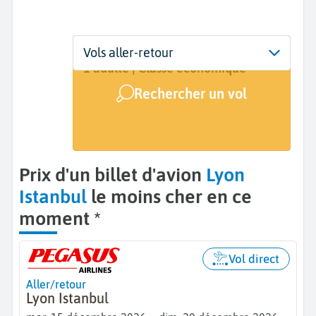
Départ
Dates
Voyageurs | Classe
Vols aller-retour
Lyon (LYS)
15 déc. - 20 déc.
1 adulte | Classe économique
Rechercher un vol
Arrivée
Istanbul (IST)
Prix d'un billet d'avion
Lyon
Istanbul
le moins cher en ce
moment *
Vol direct
Aller/retour
Lyon Istanbul