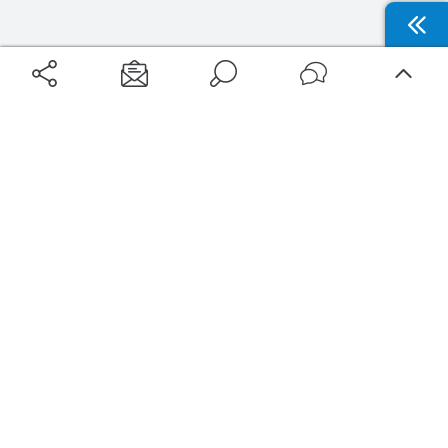
Aéroports
Voyages
Aéroports Voyages est la première plateforme de recherche de services liés au
voyage en avion. Nous vous proposons toutes les destinations, les
programmes de vols et les services disponibles pour votre aéroport : billets
d'avion, locations de voitures, hôtels... Laissez-vous inspirer et profitez d’une
expérience de voyage unique au meilleur prix !
Sur Aéroports Voyages