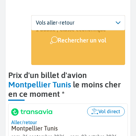
Départ
Dates
Voyageurs | Classe
Vols aller-retour
Montpellier (MPL)
Dates de votre voyage
1 adulte | Classe économique
Rechercher un vol
Arrivée
Tunis (TUN)
Prix d'un billet d'avion
Montpellier Tunis
le moins cher
en ce moment *
Vol direct
Aller/retour
Montpellier Tunis