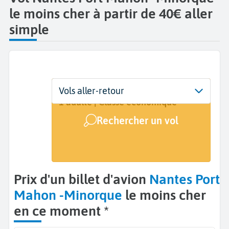
le moins cher à partir de 40€ aller
simple
Départ
Dates
Voyageurs | Classe
Vols aller-retour
Nantes (NTE)
Dates de votre voyage
1 adulte | Classe économique
Rechercher un vol
Arrivée
Minorque - Port Mahon (MAH)
Prix d'un billet d'avion
Nantes Port
Mahon -Minorque
le moins cher
en ce moment *