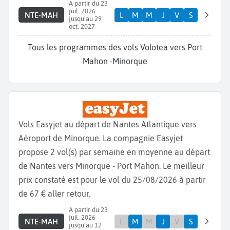
A partir du 23
juil. 2026
NTE-MAH
L
M
M
J
V
S
jusqu'au 29
oct. 2027
Tous les programmes des vols Volotea vers Port
Mahon -Minorque
Vols Easyjet au départ de Nantes Atlantique vers
Aéroport de Minorque. La compagnie Easyjet
propose 2 vol(s) par semaine en moyenne au départ
de Nantes vers Minorque - Port Mahon. Le meilleur
prix constaté est pour le vol du 25/08/2026 à partir
de 67 € aller retour.
A partir du 23
juil. 2026
NTE-MAH
L
M
M
J
V
S
jusqu'au 12