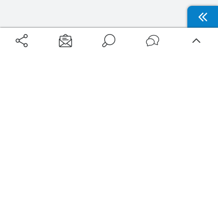
Aéroports
Voyages
Aéroports Voyages est la première plateforme de recherche de services liés au
voyage en avion. Nous vous proposons toutes les destinations, les
programmes de vols et les services disponibles pour votre aéroport : billets
d'avion, locations de voitures, hôtels... Laissez-vous inspirer et profitez d’une
expérience de voyage unique au meilleur prix !
Sur Aéroports Voyages