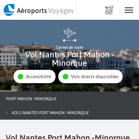
Aéroports
Voyages
Carnet de route
Vol Nantes Port Mahon -
Minorque
Accessibilité
Vols directs disponibles
PORT MAHON -MINORQUE
VOLS NANTES PORT MAHON -MINORQUE
Vol Nantes Port Mahon -Minorque