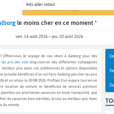
Départ
Dates
Voyageurs | Classe
Vols aller-retour
Recherche
Paris (PAR)
14 août - 20 août
1 adulte | Classe économique
alborg
le moins cher en ce moment *
ven. 14 août 2026
—
jeu. 20 août 2026
De
les prix des vols
long-courrier des différentes compagnies
meilleur prix selon vos préférences et options disponibles
De
re actuelle bénéficiez d’un vol Paris Aalborg pas cher (au prix
026 et un retour le 20/08/2026. Profitez d’un espace tout-en-un
De
tre location de voiture, et bénéficiez de services premium
planifiez vos prochaines vacances en toute tranquillité, que
iter de vacances bien méritées, le tout au meilleur prix. Avec
TO
our du monde.