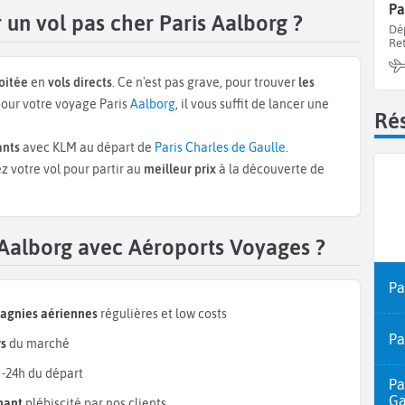
Pa
un vol pas cher Paris Aalborg ?
Dé
Re
oitée
en
vols directs
. Ce n'est pas grave, pour trouver
les
our votre voyage Paris
Aalborg
, il vous suffit de lancer une
Rés
ants
avec KLM au départ de
Paris Charles de Gaulle
.
z votre vol pour partir au
meilleur prix
à la découverte de
 Aalborg avec Aéroports Voyages ?
Pa
pagnies aériennes
régulières et low costs
Pa
rs
du marché
 -24h du départ
Pa
Ga
mant
plébiscité par nos clients