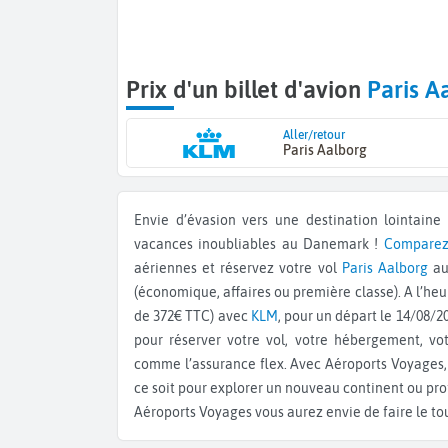
Prix d'un billet d'avion
Paris A
Aller/retour
Paris Aalborg
Envie d’évasion vers une destination lointaine ? Offrez-vous le voyage de vos rêves à Aalborg pour des
vacances inoubliables au Danemark !
Comparez 
aériennes et réservez votre vol
Paris
Aalborg
au 
(économique, affaires ou première classe). A l’heu
de 372€ TTC) avec
KLM
, pour un départ le 14/08/2
pour réserver votre vol, votre hébergement, vo
comme l’assurance flex. Avec Aéroports Voyages, 
ce soit pour explorer un nouveau continent ou prof
Aéroports Voyages vous aurez envie de faire le t