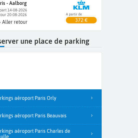
ris - Aalborg
part 14-08-2026
tour 20-08-2026
A partir de
372 €
Aller retour
erver une place de parking
rkings aéroport Paris Orly
rkings aéroport Paris Beauvais
rkings aéroport Paris Charles de
ulle