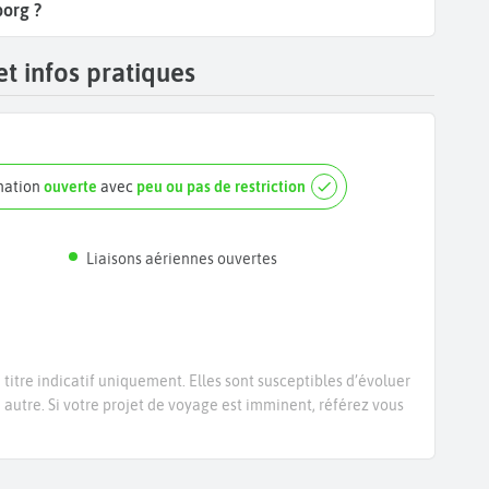
borg ?
t infos pratiques
ination
ouverte
avec
peu ou pas de restriction
Liaisons aériennes ouvertes
titre indicatif uniquement. Elles sont susceptibles d’évoluer
e autre. Si votre projet de voyage est imminent, référez vous