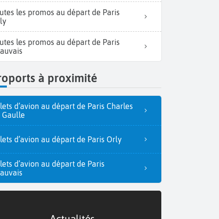
utes les promos au départ de Paris
ly
utes les promos au départ de Paris
auvais
oports à proximité
llets d’avion au départ de Paris Charles
 Gaulle
llets d’avion au départ de Paris Orly
llets d’avion au départ de Paris
auvais
Actualités