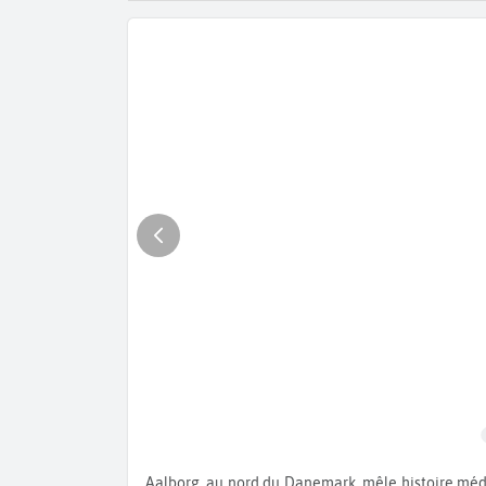
Aalborg, au nord du Danemark, mêle histoire médiévale et art moderne. On y découvre l’église Budolfi, Jomfru