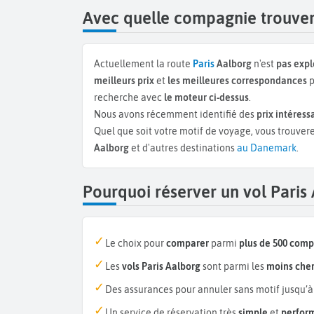
Avec quelle compagnie trouver 
Actuellement la route
Paris
Aalborg
n'est
pas expl
meilleurs prix
et
les meilleures correspondances
p
recherche avec
le moteur ci-dessus
.
Nous avons récemment identifié des
prix intéress
Quel que soit votre motif de voyage, vous trouvere
Aalborg
et d'autres destinations
au Danemark
.
Pourquoi réserver un vol Paris
Le choix pour
comparer
parmi
plus de 500 com
Les
vols Paris Aalborg
sont parmi les
moins che
Des assurances pour annuler sans motif jusqu’à
Un service de réservation très
simple
et
perfor