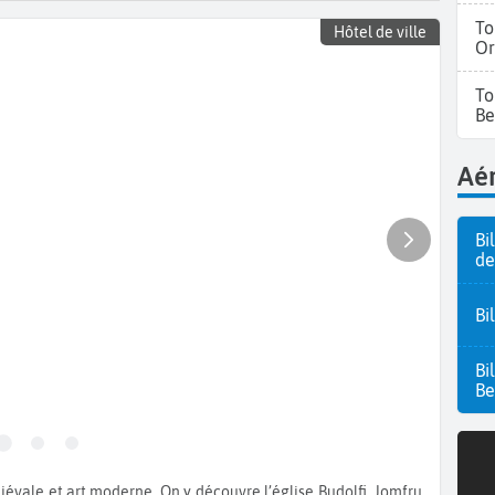
To
Hôtel de ville
Or
To
Be
Aér
Bi
de
Bi
Bi
Be