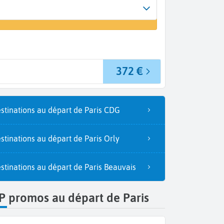
Arrivée
r un vol
Aalborg (AAL)
372 €
stinations au départ de Paris CDG
stinations au départ de Paris Orly
stinations au départ de Paris Beauvais
P promos au départ de Paris