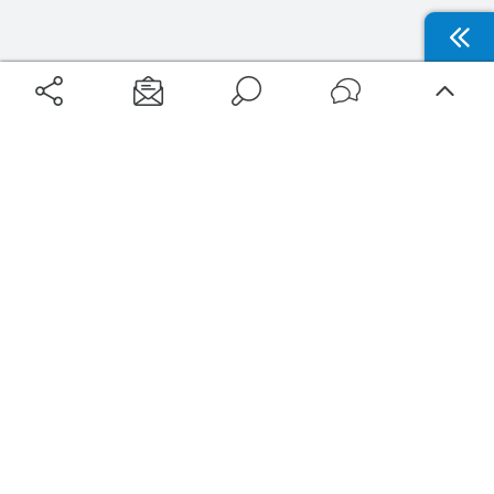
Aéroports
Voyages
Aéroports Voyages est la première plateforme de recherche de services liés au
voyage en avion. Nous vous proposons toutes les destinations, les
programmes de vols et les services disponibles pour votre aéroport : billets
d'avion, locations de voitures, hôtels... Laissez-vous inspirer et profitez d’une
expérience de voyage unique au meilleur prix !
Sur Aéroports Voyages