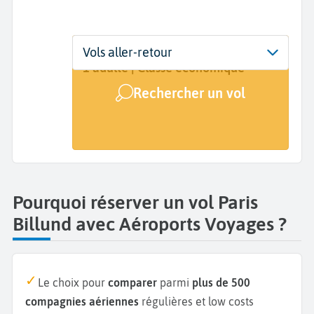
Départ
Dates
Voyageurs | Classe
Vols aller-retour
Paris (PAR)
Dates de votre voyage
1 adulte | Classe économique
Rechercher un vol
Arrivée
Billund (BLL)
Pourquoi réserver un vol Paris
Billund avec Aéroports Voyages ?
Le choix pour
comparer
parmi
plus de 500
compagnies aériennes
régulières et low costs