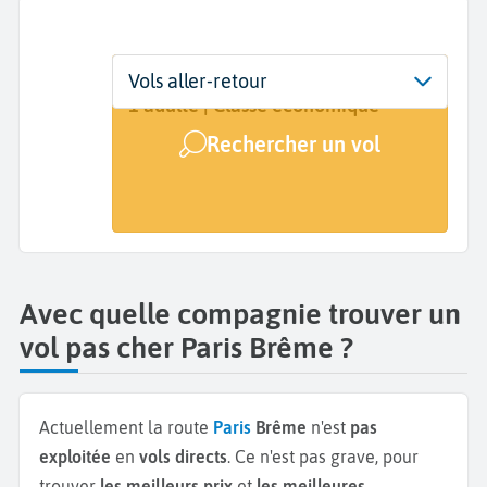
Départ
Dates
Voyageurs | Classe
Vols aller-retour
Paris (PAR)
Dates de votre voyage
1 adulte | Classe économique
Rechercher un vol
Arrivée
Brême (BRE)
Avec quelle compagnie trouver un
vol pas cher Paris Brême ?
Actuellement la route
Paris
Brême
n'est
pas
exploitée
en
vols directs
. Ce n'est pas grave, pour
trouver
les meilleurs prix
et
les meilleures