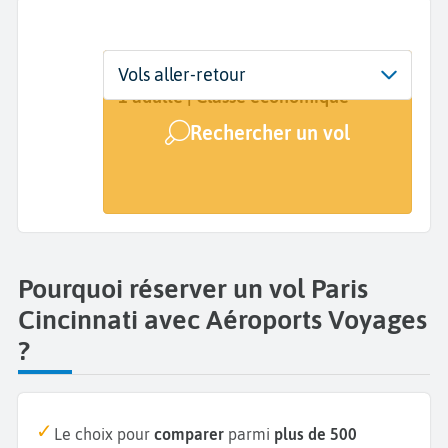
Départ
Dates
Voyageurs | Classe
Vols aller-retour
Paris (PAR)
Dates de votre voyage
1 adulte | Classe économique
Rechercher un vol
Arrivée
Cincinnati (CVG)
Pourquoi réserver un vol Paris
Cincinnati avec Aéroports Voyages
?
Le choix pour
comparer
parmi
plus de 500