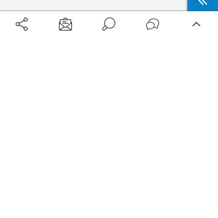
Aéroports
Voyages
Aéroports Voyages est la première plateforme de recherche de services liés au
voyage en avion. Nous vous proposons toutes les destinations, les
programmes de vols et les services disponibles pour votre aéroport : billets
d'avion, locations de voitures, hôtels... Laissez-vous inspirer et profitez d’une
expérience de voyage unique au meilleur prix !
Sur Aéroports Voyages
Aéroports-Voyages ©2026
tous droits réservés