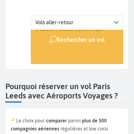
Départ
Dates
Voyageurs | Classe
Vols aller-retour
Paris (PAR)
Dates de votre voyage
1 adulte | Classe économique
Rechercher un vol
Arrivée
Leeds (LBA)
Pourquoi réserver un vol Paris
Leeds avec Aéroports Voyages ?
Le choix pour
comparer
parmi
plus de 500
compagnies aériennes
régulières et low costs