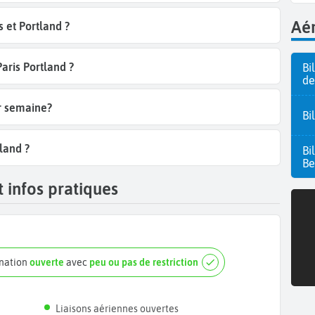
Aér
 et Portland ?
Paris Portland ?
Bi
de
ar semaine?
Bi
tland ?
Bi
Be
 infos pratiques
ination
ouverte
avec
peu ou pas de restriction
Liaisons aériennes ouvertes