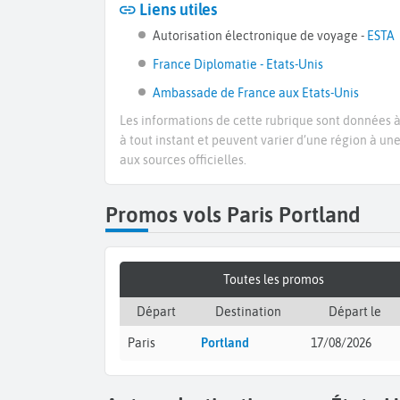
Liens utiles
Autorisation électronique de voyage -
ESTA
France Diplomatie - Etats-Unis
Ambassade de France aux Etats-Unis
Les informations de cette rubrique sont données à 
à tout instant et peuvent varier d’une région à un
aux sources officielles.
Promos vols Paris Portland
Toutes les promos
Départ
Destination
Départ le
Paris
Portland
17/08/2026