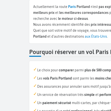
Actuellement la route
Paris
Portland
n'est
pas exp
meilleurs prix
et
les meilleures correspondances
p
recherche avec
le moteur ci-dessus
.
Nous avons récemment identifié des
prix intéress
Quel que soit votre motif de voyage, vous trouvere
Portland
et d'autres destinations
aux États-Unis
.
Pourquoi réserver un vol Paris
Le choix pour
comparer
parmi
plus de 500 com
Les
vols Paris Portland
sont parmi les
moins che
Des assurances pour annuler sans motif jusqu’à
Un service de réservation très
simple
et
perfor
Un
paiement sécurisé
multi-cartes, par chèque 
La garantie d'un
suivi professionnel
, très
réactif