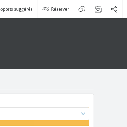
oports suggérés
Réserver
Arrivée
 un vol
Portland (PDX)