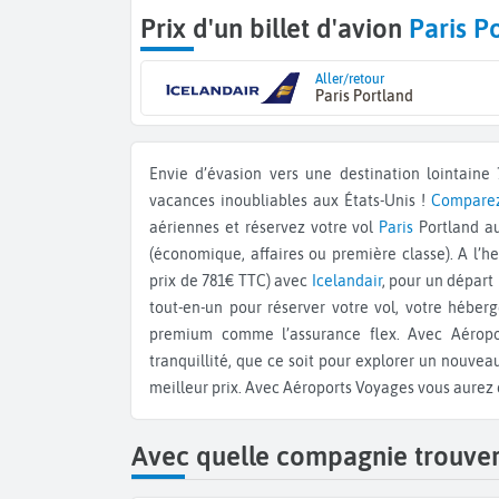
Prix d'un billet d'avion
Paris P
Aller/retour
Paris Portland
Envie d’évasion vers une destination lointaine ? Offrez-vous le voyage de vos rêves à Portland pour des
vacances inoubliables aux États-Unis !
Comparez 
aériennes et réservez votre vol
Paris
Portland au
(économique, affaires ou première classe). A l’he
prix de 781€ TTC) avec
Icelandair
, pour un départ 
tout-en-un pour réserver votre vol, votre héberg
premium comme l’assurance flex. Avec Aéropor
tranquillité, que ce soit pour explorer un nouvea
meilleur prix. Avec Aéroports Voyages vous aurez 
Avec quelle compagnie trouver 