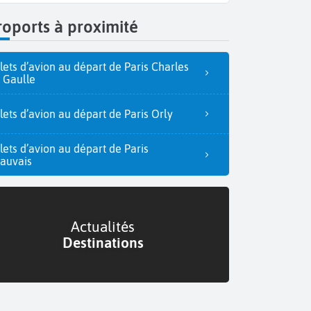
oports à proximité
llets d’avion au départ de Paris Charles
 Gaulle
llets d’avion au départ de Paris Orly
llets d’avion au départ de Paris
auvais
Actualités
Destinations