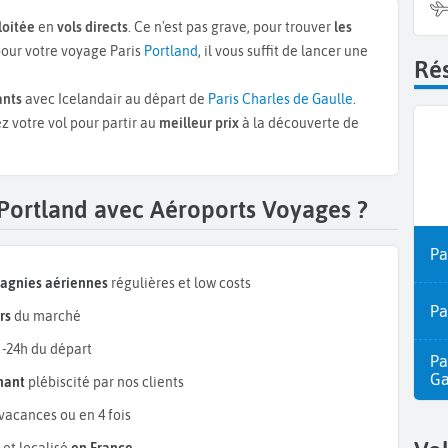
loitée
en
vols directs
. Ce n'est pas grave, pour trouver
les
our votre voyage Paris
Portland
, il vous suffit de lancer une
Rés
ants
avec Icelandair au départ de
Paris Charles de Gaulle
.
z votre vol pour partir au
meilleur prix
à la découverte de
 Portland avec Aéroports Voyages ?
Pa
pagnies aériennes
régulières et low costs
Pa
rs
du marché
 -24h du départ
Pa
Ga
mant
plébiscité par nos clients
vacances ou en 4 fois
et localisé
en France