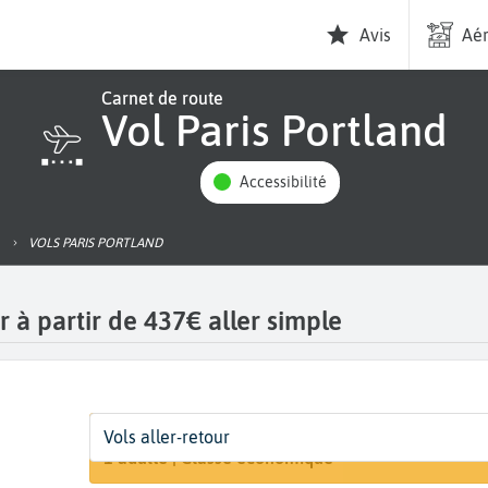
Avis
Aér
Carnet de route
Vol Paris Portland
Accessibilité
VOLS PARIS PORTLAND
r à partir de 437€ aller simple
Départ
Dates
Voyageurs | Classe
Vols aller-retour
Rechercher
Paris (PAR)
17 août - 23 août
1 adulte | Classe économique