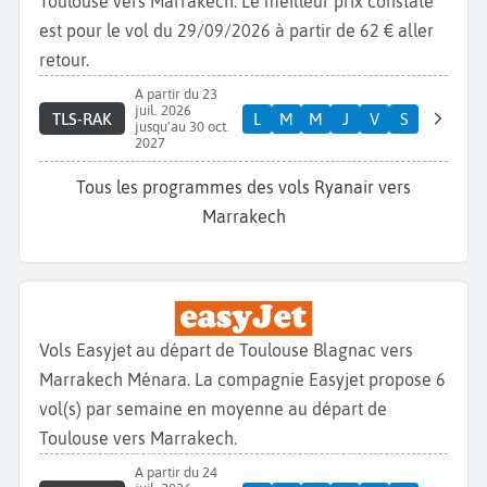
Toulouse vers Marrakech. Le meilleur prix constaté
est pour le vol du 29/09/2026 à partir de 62 € aller
retour.
A partir du 23
juil. 2026
TLS-RAK
L
M
M
J
V
S
jusqu'au 30 oct.
2027
Tous les programmes des vols Ryanair vers
Marrakech
Vols Easyjet au départ de Toulouse Blagnac vers
Marrakech Ménara. La compagnie Easyjet propose 6
vol(s) par semaine en moyenne au départ de
Toulouse vers Marrakech.
A partir du 24