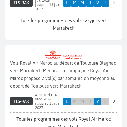
juil. 2026
TLS-RAK
L
M
M
J
V
S
jusqu'au 13 juin
2027
Tous les programmes des vols Easyjet vers
Marrakech
Vols Royal Air Maroc au départ de Toulouse Blagnac
vers Marrakech Ménara. La compagnie Royal Air
Maroc propose 2 vol(s) par semaine en moyenne au
départ de Toulouse vers Marrakech.
A partir du 14
sept. 2026
TLS-RAK
L
M
M
J
V
S
jusqu'au 25 juin
2027
Tous les programmes des vols Royal Air Maroc
vers Marrakech