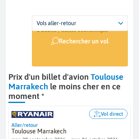
Départ
Dates
Voyageurs | Classe
Vols aller-retour
Toulouse (TLS)
Dates de votre voyage
1 adulte | Classe économique
Rechercher un vol
Arrivée
Marrakech (RAK)
Prix d'un billet d'avion
Toulouse
Marrakech
le moins cher en ce
moment *
Vol direct
Aller/retour
Toulouse Marrakech