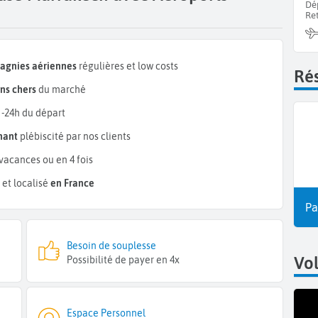
Dé
Re
pagnies aériennes
régulières et low costs
Rés
ns chers
du marché
 -24h du départ
mant
plébiscité par nos clients
vacances ou en 4 fois
et localisé
en France
Pa
Besoin de souplesse
Vo
Possibilité de payer en 4x
Espace Personnel