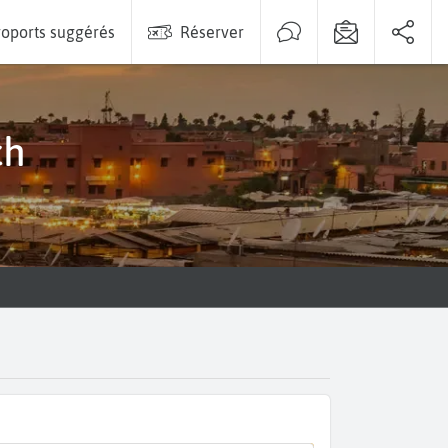
oports suggérés
Réserver
ch