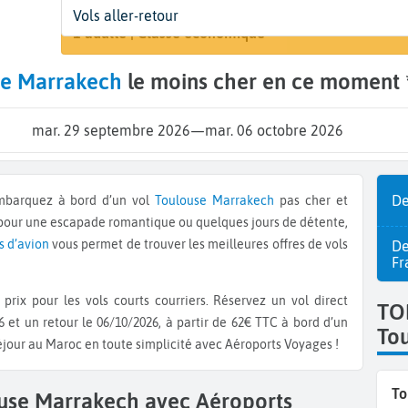
Départ
Dates
Voyageurs | Classe
Vols aller-retour
Rechercher 
Toulouse (TLS)
Dates de votre voyage
1 adulte | Classe économique
se Marrakech
le moins cher en ce moment 
mar. 29 septembre 2026
—
mar. 06 octobre 2026
De
Embarquez à bord d’un vol
Toulouse
Marrakech
pas cher et
 pour une escapade romantique ou quelques jours de détente,
s d’avion
vous permet de trouver les meilleures offres de vols
De
Fr
prix pour les vols courts courriers. Réservez un vol direct
TO
 et un retour le 06/10/2026, à partir de 62€ TTC à bord d’un
To
éjour au Maroc en toute simplicité avec Aéroports Voyages !
To
ouse Marrakech avec Aéroports