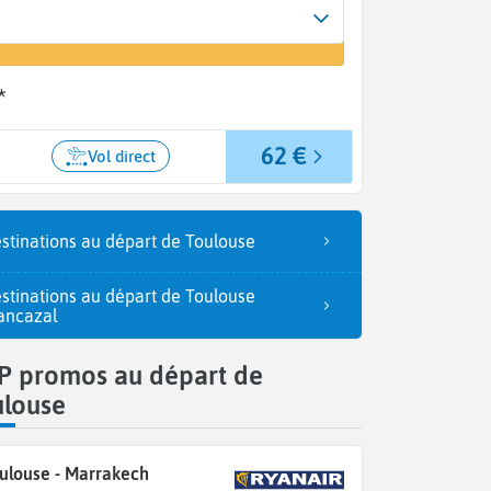
Arrivée
un vol
Marrakech (RAK)
*
62 €
Vol direct
stinations au départ de Toulouse
stinations au départ de Toulouse
ancazal
P promos au départ de
ulouse
ulouse - Marrakech