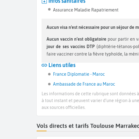
Infos sanitaires
Assurance Maladie Rapatriement
Aucun visa n'est nécessaire pour un séjour de m
Aucun vaccin n’est obligatoire
pour partir en 
jour de ses vaccins DTP
(diphtérie-tétanos-po
faire vacciner contre la fièvre typhoïde, la ménin
Liens utiles
France Diplomatie - Maroc
Ambassade de France au Maroc
Les informations de cette rubrique sont données à 
à tout instant et peuvent varier d’une région à un
aux sources officielles.
Vols directs et tarifs Toulouse Marrak