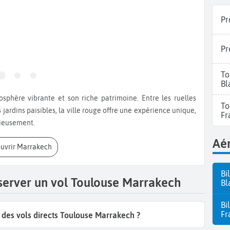
Pr
Pr
To
Bl
To
jardins paisibles, la ville rouge offre une expérience unique,
Fr
nieusement.
Aér
ouvrir Marrakech
Bi
éserver un vol Toulouse Marrakech
Bl
Bi
Fr
des vols directs Toulouse Marrakech ?