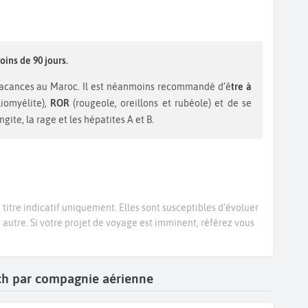
oins de 90 jours.
vacances au Maroc. Il est néanmoins recommandé d’ê
tre à
liomyélite),
ROR
(rougeole, oreillons et rubéole) et de se
gite, la rage et les hépatites A et B.
titre indicatif uniquement. Elles sont susceptibles d’évoluer
e autre. Si votre projet de voyage est imminent, référez vous
ech par compagnie aérienne