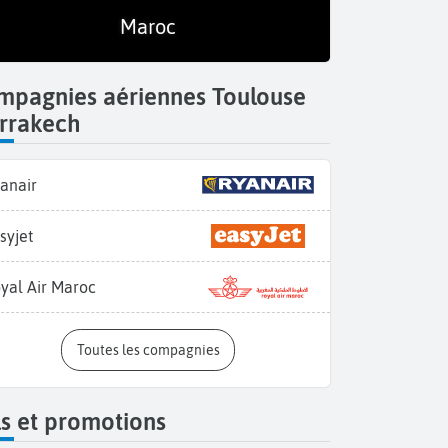
Maroc
mpagnies aériennes Toulouse
rrakech
anair
Fès, ville impér
syjet
yal Air Maroc
Toutes les compagnies
s et promotions