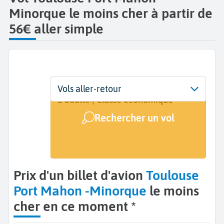
Minorque le moins cher à partir de
56€ aller simple
Départ
Dates
Voyageurs | Classe
Vols aller-retour
Toulouse (TLS)
Dates de votre voyage
1 adulte | Classe économique
Rechercher un vol
Arrivée
Minorque - Port Mahon (MAH)
Prix d'un billet d'avion
Toulouse
Port Mahon -Minorque
le moins
cher en ce moment *