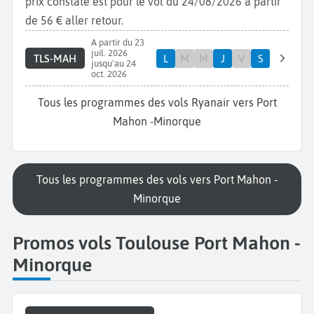
prix constaté est pour le vol du 24/08/2026 à partir
de 56 € aller retour.
A partir du 23
juil. 2026
TLS-MAH
L
M
M
J
V
S
jusqu'au 24
oct. 2026
Tous les programmes des vols Ryanair vers Port
Mahon -Minorque
Tous les programmes des vols vers Port Mahon -
Minorque
Promos vols Toulouse Port Mahon -
Minorque