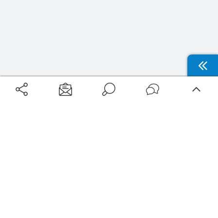
Aéroports
Voyages
Aéroports Voyages est la première plateforme de recherche de services liés au
voyage en avion. Nous vous proposons toutes les destinations, les
programmes de vols et les services disponibles pour votre aéroport : billets
d'avion, locations de voitures, hôtels... Laissez-vous inspirer et profitez d’une
expérience de voyage unique au meilleur prix !