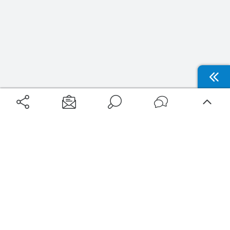
Aéroports
Voyages
Aéroports Voyages est la première plateforme de recherche de services liés au
voyage en avion. Nous vous proposons toutes les destinations, les
programmes de vols et les services disponibles pour votre aéroport : billets
d'avion, locations de voitures, hôtels... Laissez-vous inspirer et profitez d’une
expérience de voyage unique au meilleur prix !