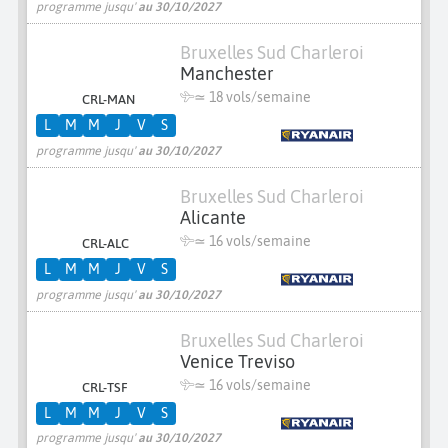
programme jusqu'
au 30/10/2027
Bruxelles Sud Charleroi
Manchester
≃
18 vols/semaine
CRL-MAN
L
M
M
J
V
S
programme jusqu'
au 30/10/2027
Bruxelles Sud Charleroi
Alicante
≃
16 vols/semaine
CRL-ALC
L
M
M
J
V
S
programme jusqu'
au 30/10/2027
Bruxelles Sud Charleroi
Venice Treviso
≃
16 vols/semaine
CRL-TSF
L
M
M
J
V
S
programme jusqu'
au 30/10/2027