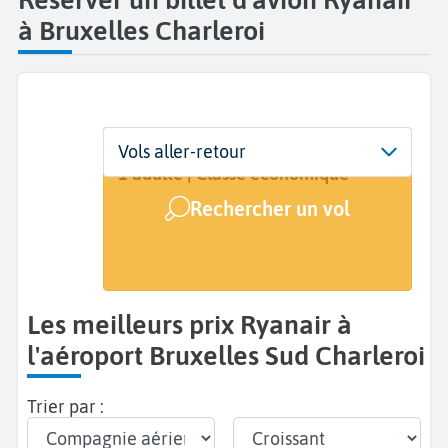
à Bruxelles Charleroi
Départ
Dates
Voyageurs | Classe
Vols aller-retour
Bruxelles Sud Charleroi (CRL)
Dates de votre voyage
1 adulte | Classe économique
Rechercher un vol
Arrivée
A...
Les meilleurs prix Ryanair à
l'aéroport Bruxelles Sud Charleroi
Trier par :