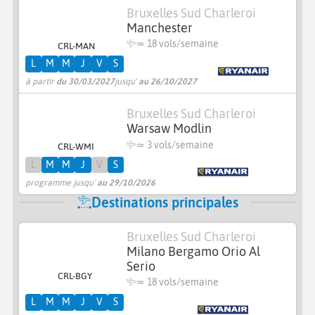
Bruxelles Sud Charleroi
Manchester
≃
18 vols/semaine
CRL-MAN
L
M
M
J
V
S
à partir
du 30/03/2027
jusqu'
au 26/10/2027
Bruxelles Sud Charleroi
Warsaw Modlin
≃
3 vols/semaine
CRL-WMI
L
M
M
J
V
S
programme jusqu'
au 29/10/2026
Destinations principales
Bruxelles Sud Charleroi
Milano Bergamo Orio Al
Serio
CRL-BGY
≃
18 vols/semaine
L
M
M
J
V
S