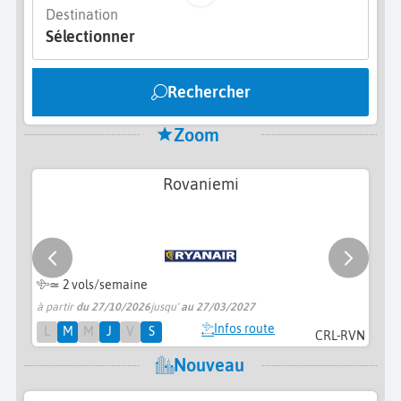
Destination
Sélectionner
Rechercher
Zoom
Rovaniemi
≃
2 vols/semaine
à partir
du 27/10/2026
jusqu'
au 27/03/2027
pr
Infos route
L
M
M
J
V
S
CRL-RVN
Nouveau