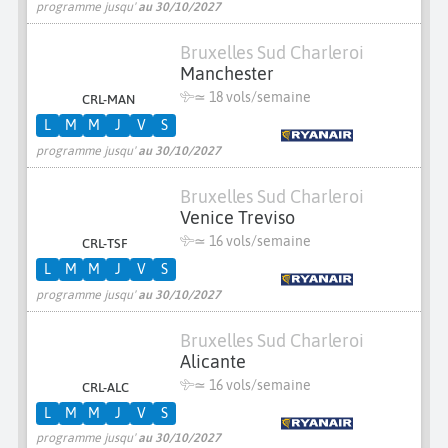
programme jusqu'
au 30/10/2027
Bruxelles Sud Charleroi
Manchester
≃
18 vols/semaine
CRL-MAN
L
M
M
J
V
S
programme jusqu'
au 30/10/2027
Bruxelles Sud Charleroi
Venice Treviso
≃
16 vols/semaine
CRL-TSF
L
M
M
J
V
S
programme jusqu'
au 30/10/2027
Bruxelles Sud Charleroi
Alicante
≃
16 vols/semaine
CRL-ALC
L
M
M
J
V
S
programme jusqu'
au 30/10/2027