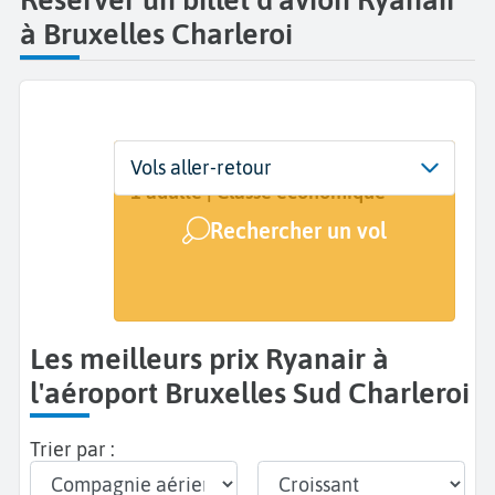
à Bruxelles Charleroi
Départ
Dates
Voyageurs | Classe
Vols aller-retour
Bruxelles Sud Charleroi (CRL)
Dates de votre voyage
1 adulte | Classe économique
Rechercher un vol
Arrivée
A...
Les meilleurs prix Ryanair à
l'aéroport Bruxelles Sud Charleroi
Trier par :