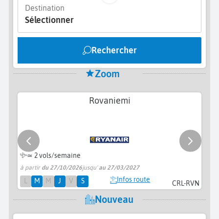
Destination
Sélectionner
Rechercher
Zoom
Rovaniemi
≃
2 vols/semaine
à partir
du 27/10/2026
jusqu'
au 27/03/2027
pr
Infos route
L
M
M
J
V
S
CRL-RVN
Nouveau