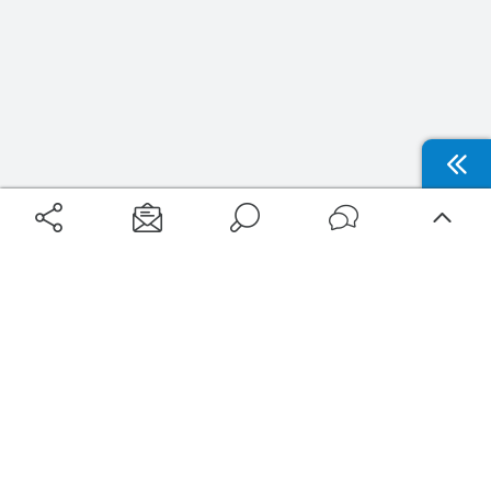
Aéroports
Voyages
Aéroports Voyages est la première plateforme de recherche de services liés au
voyage en avion. Nous vous proposons toutes les destinations, les
programmes de vols et les services disponibles pour votre aéroport : billets
d'avion, locations de voitures, hôtels... Laissez-vous inspirer et profitez d’une
expérience de voyage unique au meilleur prix !