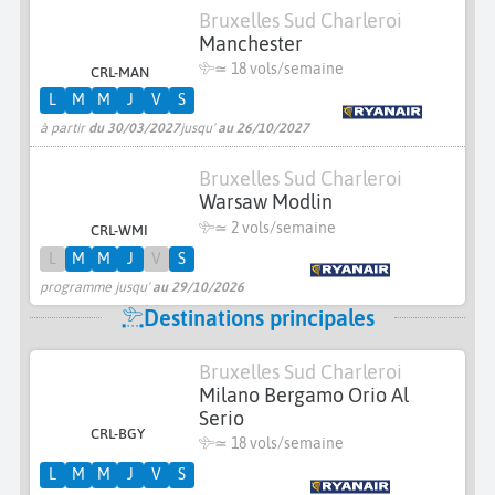
Bruxelles Sud Charleroi
Manchester
≃
18 vols/semaine
CRL-MAN
L
M
M
J
V
S
à partir
du 30/03/2027
jusqu'
au 26/10/2027
Bruxelles Sud Charleroi
Warsaw Modlin
≃
2 vols/semaine
CRL-WMI
L
M
M
J
V
S
programme jusqu'
au 29/10/2026
Destinations principales
Bruxelles Sud Charleroi
Milano Bergamo Orio Al
Serio
CRL-BGY
≃
18 vols/semaine
L
M
M
J
V
S