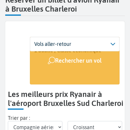
à Bruxelles Charleroi
Départ
Dates
Voyageurs | Classe
Vols aller-retour
Bruxelles Sud Charleroi (CRL)
Dates de votre voyage
1 adulte | Classe économique
Rechercher un vol
Arrivée
A...
Les meilleurs prix Ryanair à
l'aéroport Bruxelles Sud Charleroi
Trier par :