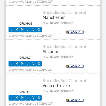
programme jusqu'
au 30/10/2027
Bruxelles Sud Charleroi
Manchester
≃
18 vols/semaine
CRL-MAN
L
M
M
J
V
S
programme jusqu'
au 30/10/2027
Bruxelles Sud Charleroi
Alicante
≃
16 vols/semaine
CRL-ALC
L
M
M
J
V
S
programme jusqu'
au 30/10/2027
Bruxelles Sud Charleroi
Venice Treviso
≃
16 vols/semaine
CRL-TSF
L
M
M
J
V
S
programme jusqu'
au 30/10/2027