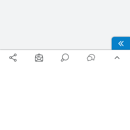
Aéroports
Voyages
Aéroports Voyages est la première plateforme de recherche de services liés au
voyage en avion. Nous vous proposons toutes les destinations, les
programmes de vols et les services disponibles pour votre aéroport : billets
d'avion, locations de voitures, hôtels... Laissez-vous inspirer et profitez d’une
expérience de voyage unique au meilleur prix !