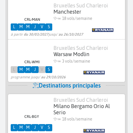
Bruxelles Sud Charleroi
Manchester
≃
18 vols/semaine
CRL-MAN
L
M
M
J
V
S
à partir
du 30/03/2027
jusqu'
au 26/10/2027
Bruxelles Sud Charleroi
Warsaw Modlin
≃
3 vols/semaine
CRL-WMI
L
M
M
J
V
S
programme jusqu'
au 29/10/2026
Destinations principales
Bruxelles Sud Charleroi
Milano Bergamo Orio Al
Serio
CRL-BGY
≃
18 vols/semaine
L
M
M
J
V
S