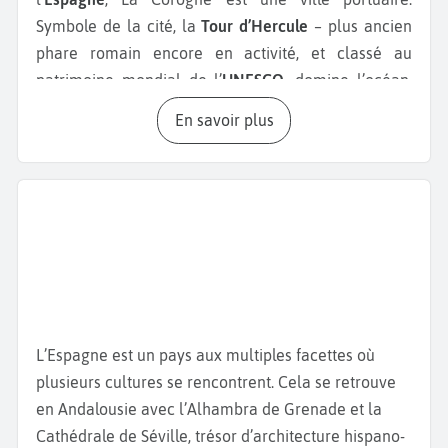
Symbole de la cité, la
Tour d’Hercule
– plus ancien
phare romain encore en activité, et classé au
patrimoine mondial de l’
UNESCO
, domine l’océan.
Tout autour, la promenade maritime, l’une des plus
En savoir plus
longues d’Europe, déroule ses kilomètres face aux
plages d’Orzán
et de
Riazor,
lieux de détente et de
surf.
Le cœur de la ville s’articule autour de la
Plaza de
María Pita
et de ses ruelles animées, ponctuées de
cafés, de bars à tapas et de façades vitrées
emblématiques,
les galerías
, qui reflètent les
lumières changeantes de l’Atlantique. Un peu plus
L’Espagne est un pays aux multiples facettes où
loin, le
Castillo de San Antón
, ancienne forteresse du
plusieurs cultures se rencontrent. Cela se retrouve
XVIème siècle bâtie sur un îlot, invite à plonger dans
en Andalousie avec l’Alhambra de Grenade et la
l’histoire grâce à son
musée archéologique
. Pour
Cathédrale de Séville, trésor d’architecture hispano-
une parenthèse plus romantique, les
Jardins de San