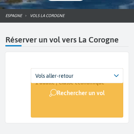
ESPAGNE
VOLS LA COROGNE
Réserver un vol vers La Corogne
Départ
Dates
Voyageurs | Classe
Vols aller-retour
De...
Dates de votre voyage
1 adulte | Classe économique
Rechercher un vol
Arrivée
A Coruna (LCG)