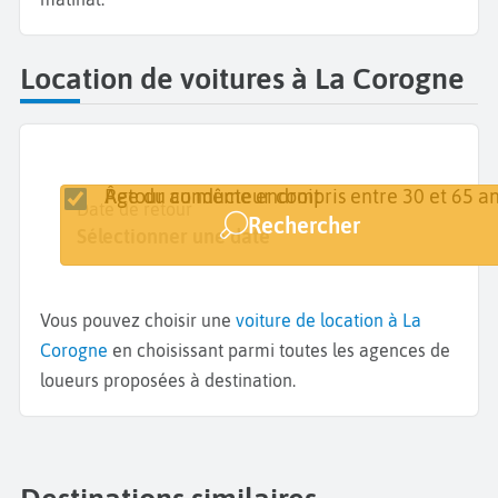
Location de voitures à La Corogne
Retour au même endroit
Âge du conducteur compris entre 30 et 65 an
Lieu de retrait
Date de retrait
Date de retour
Rechercher
A Coruna
Sélectionner une date
Sélectionner une date
Vous pouvez choisir une
voiture de location à La
Corogne
en choisissant parmi toutes les agences de
loueurs proposées à destination.