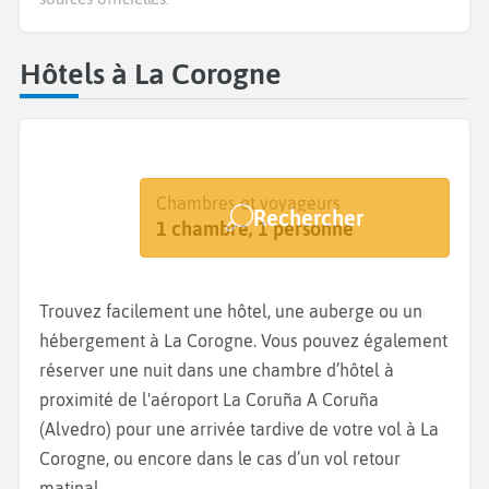
Hôtels à La Corogne
Destination
Dates
Chambres et voyageurs
Rechercher
A Coruna
Dates de votre séjour
1 chambre, 1 personne
Trouvez facilement une hôtel, une auberge ou un
hébergement à La Corogne. Vous pouvez également
réserver une nuit dans une chambre d’hôtel à
proximité de l'aéroport La Coruña A Coruña
(Alvedro) pour une arrivée tardive de votre vol à La
Corogne, ou encore dans le cas d’un vol retour
matinal.