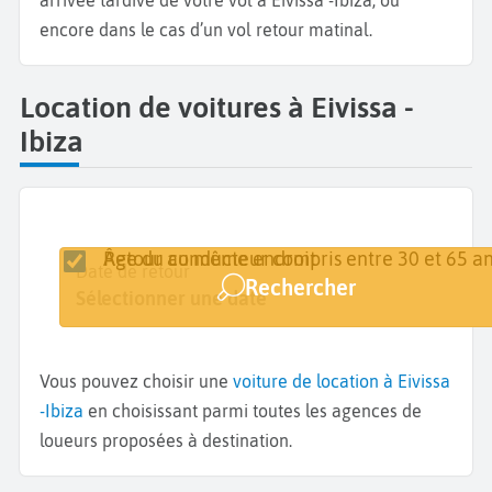
arrivée tardive de votre vol à Eivissa -Ibiza, ou
encore dans le cas d’un vol retour matinal.
Location de voitures à Eivissa -
Ibiza
Retour au même endroit
Âge du conducteur compris entre 30 et 65 an
Lieu de retrait
Date de retrait
Date de retour
Rechercher
Eivissa
Sélectionner une date
Sélectionner une date
Vous pouvez choisir une
voiture de location à Eivissa
-Ibiza
en choisissant parmi toutes les agences de
loueurs proposées à destination.