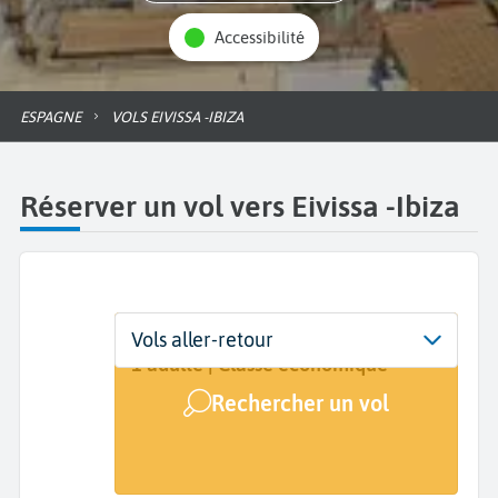
Accessibilité
ESPAGNE
VOLS EIVISSA -IBIZA
Réserver un vol vers Eivissa -Ibiza
Départ
Dates
Voyageurs | Classe
Vols aller-retour
De...
Dates de votre voyage
1 adulte | Classe économique
Rechercher un vol
Arrivée
Eivissa (IBZ)