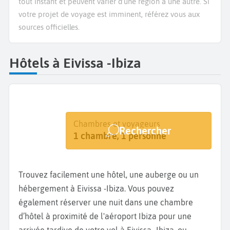
tout instant et peuvent varier d’une région à une autre. Si
votre projet de voyage est imminent, référez vous aux
sources officielles.
Hôtels à Eivissa -Ibiza
Destination
Dates
Chambres et voyageurs
Rechercher
Eivissa
Dates de votre séjour
1 chambre, 1 personne
Trouvez facilement une hôtel, une auberge ou un
hébergement à Eivissa -Ibiza. Vous pouvez
également réserver une nuit dans une chambre
d’hôtel à proximité de l'aéroport Ibiza pour une