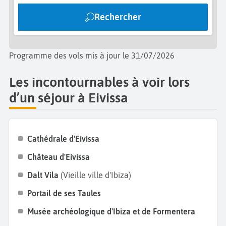
Pour accéder aux
remparts de Dalt Vila
, il est
Rechercher
nécessaire de passer par le
Portal Nou.
Ne manquez
pas de vous promener dans les ruelles pittoresques
de la vieille ville et de profiter de ses restaurants et
Programme des vols mis à jour le 31/07/2026
bars branchés. Terminez vos
vacances à Eivissa
en
dégustant une spécialité culinaire telle que le flaó,
Les incontournables à voir lors
une tarte au fromage de lait de brebis.
d’un séjour à Eivissa
Cathédrale d'Eivissa
Château d'Eivissa
Dalt Vila
(Vieille ville d'Ibiza)
Portail de ses Taules
Musée archéologique d'Ibiza
et de Formentera