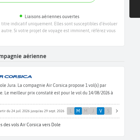
Liaisons aériennes ouvertes
titre indicatif uniquement. Elles sont susceptibles d’évoluer
e autre. Si votre projet de voyage est imminent, référez vous
compagnie aérienne
Dole Jura. La compagnie Air Corsica propose 1 vol(s) par
 Le meilleur prix constaté est pour le vol du 14/08/2026 à
L
M
M
J
V
S
rtir du 24 juil. 2026 jusqu'au 29 sept. 2026
s des vols Air Corsica vers Dole