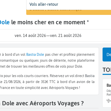
Départ
Dates
Voyageurs | Classe
Vols aller-retour
Recherch
Bastia (BIA)
14 août - 21 août
1 adulte | Classe économique
Dole
le moins cher en ce moment *
ven. 14 août 2026
—
ven. 21 août 2026
De
z à bord d’un vol
Bastia
Dole
pas cher et profitez pleinement
 romantique ou quelques jours de détente, notre plateforme
et de trouver les meilleures offres de vols pour Dole.
TO
x pour les vols courts courriers. Réservez un vol direct
Bastia
le 21/08/2026, à partir de 351€ TTC à bord d’un avion de la
Ba
 France en toute simplicité avec Aéroports Voyages !
Dé
Re
a Dole avec Aéroports Voyages ?