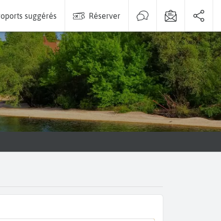
oports suggérés
Réserver