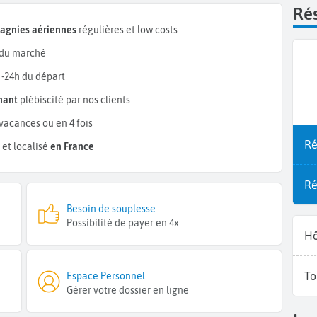
Rés
pagnies aériennes
régulières et low costs
du marché
 -24h du départ
mant
plébiscité par nos clients
vacances ou en 4 fois
Ré
et localisé
en France
Ré
Besoin de souplesse
Possibilité de payer en 4x
Hô
To
Espace Personnel
Gérer votre dossier en ligne