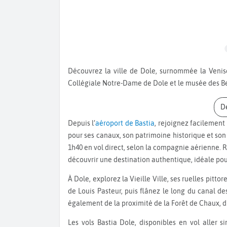
Découvrez la ville de Dole, surnommée la Venise du Jura. Baladez-vous le long du canal du Rhin, visitez la
Collégiale Notre-Dame de Dole et le musée des B
Depuis l’
aéroport de Bastia
, rejoignez facilement
pour ses canaux, son patrimoine historique et son
1h40 en vol direct, selon la compagnie aérienne. R
découvrir une destination authentique, idéale po
À Dole, explorez la Vieille Ville, ses ruelles pittoresques et ses maisons à colombages, visitez la Maison Natale
de Louis Pasteur, puis flânez le long du canal des
également de la proximité de la Forêt de Chaux, du 
Les vols Bastia Dole, disponibles en vol aller simple ou vols aller-retour, permettent d’organiser un séjour