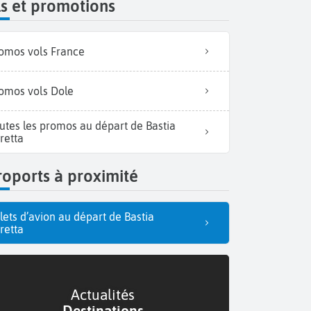
s et promotions
omos vols France
omos vols Dole
utes les promos au départ de Bastia
retta
oports à proximité
llets d’avion au départ de Bastia
retta
Actualités
Destinations