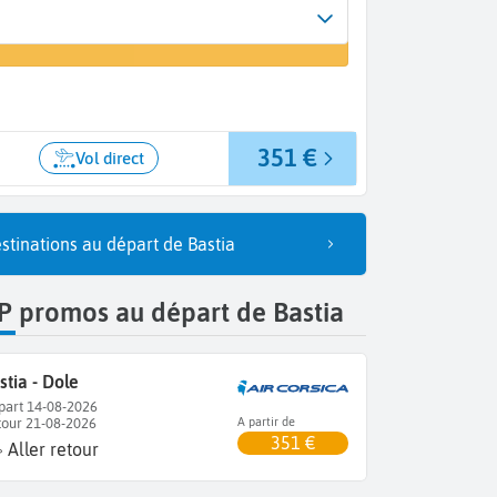
Arrivée
er un vol
Dole (DLE)
351 €
Vol direct
stinations au départ de Bastia
P promos au départ de Bastia
stia - Dole
part 14-08-2026
tour 21-08-2026
A partir de
351 €
Aller retour