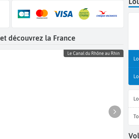
Lou
 et découvrez la France
Le Canal du Rhône au Rhin
Lo
Lo
Lo
To
Vol