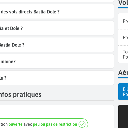
Vol
es vols directs Bastia Dole ?
Pr
a et Dole ?
Pr
Bastia Dole ?
To
Po
semaine?
Aér
le ?
Bi
nfos pratiques
Po
ation
ouverte
avec
peu ou pas de restriction