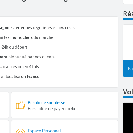
Rés
pagnies aériennes
régulières et low costs
mi les
moins chers
du marché
 -24h du départ
mant
plébiscité par nos clients
vacances ou en 4 fois
Pa
et localisé
en France
Vol
Besoin de souplesse
Possibilité de payer en 4x
Espace Personnel