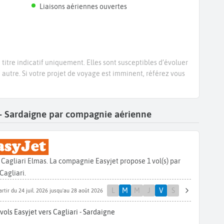
Liaisons aériennes ouvertes
titre indicatif uniquement. Elles sont susceptibles d’évoluer
e autre. Si votre projet de voyage est imminent, référez vous
i - Sardaigne par compagnie aérienne
Cagliari Elmas. La compagnie Easyjet propose 1 vol(s) par
agliari.
L
M
M
J
V
S
artir du 24 juil. 2026 jusqu'au 28 août 2026
vols Easyjet vers Cagliari - Sardaigne