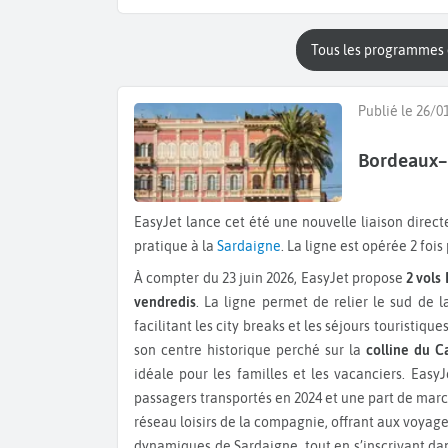
Tous les programmes 
Publié le 26/0
Bordeaux–C
EasyJet lance cet été une nouvelle liaison directe entre Bordeaux et Cagliari, offrant aux voyageurs un accès
pratique à la
Sardaigne
. La ligne est opérée 2 foi
À compter du 23 juin 2026, EasyJet propose
2 vols
vendredis
. La ligne permet de relier le sud de 
facilitant les city breaks et les séjours touristique
son centre historique perché sur la
colline du C
idéale pour les familles et les vacanciers. Easy
passagers transportés en 2024 et une part de marc
réseau loisirs de la compagnie, offrant aux voyage
dynamiques de Sardaigne, tout en s’inscrivant dan