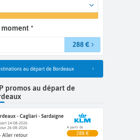
Arrivée
 un vol
Cagliari (CAG)
e moment *
288 €
stinations au départ de Bordeaux
P promos au départ de
rdeaux
rdeaux - Cagliari - Sardaigne
part 14-08-2026
tour 26-08-2026
A partir de
288 €
Aller retour