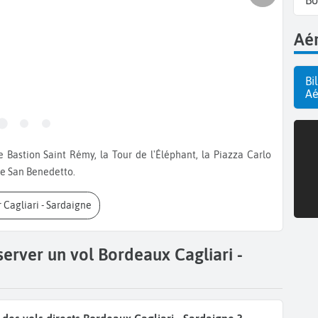
Bo
Aér
Bi
Aé
de San Benedetto.
r Cagliari - Sardaigne
server un vol Bordeaux Cagliari -