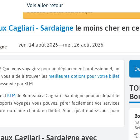
Départ
Dates
Voyageurs | Classe
Vols aller-retour
Rechercher
Bordeaux (BOD)
14 août - 26 août
1 adulte | Classe économique
x Cagliari - Sardaigne
le moins cher en c
ven. 14 août 2026
—
mer. 26 août 2026
igne
De
 vous aide à trouver les
meilleures options pour votre billet
desservie par KLM
TO
Bo
rect
KLM
de Bordeaux à Cagliari - Sardaigne pour un départ le
roports Voyages vous pouvez gérer facilement vos services
re ou d’une chambre d’hôtel. Alors qu’attendez-vous pour
Bo
Dé
Re
aux Cagliari - Sardaigne avec