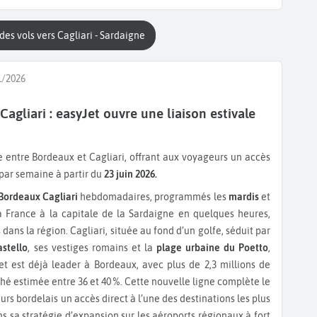
des vols vers Cagliari - Sardaigne
1/2026
agliari : easyJet ouvre une liaison estivale
s par semaine à partir du
23 juin 2026.
 Bordeaux Cagliari
hebdomadaires, programmés les
mardis
et
la France à la capitale de la Sardaigne en quelques heures,
s dans la région. Cagliari, située au fond d’un golfe, séduit par
astello
, ses vestiges romains et la
plage urbaine du Poetto
,
Jet est déjà leader à Bordeaux, avec plus de 2,3 millions de
hé estimée entre 36 et 40 %. Cette nouvelle ligne complète le
urs bordelais un accès direct à l’une des destinations les plus
s sa stratégie d’expansion sur les aéroports régionaux à fort