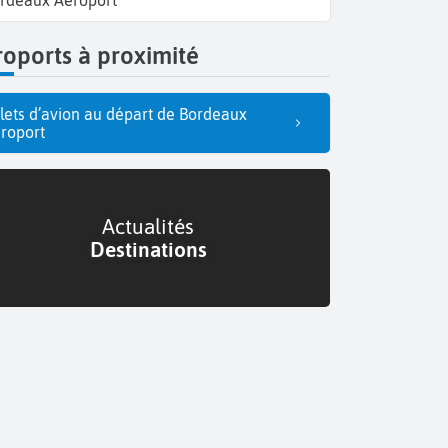
rdeaux Aéroport
oports à proximité
llets d’avion au départ de Bordeaux
roport
Actualités
Destinations