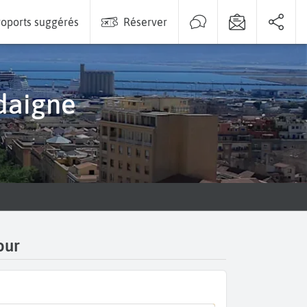
oports suggérés
Réserver
rdaigne
our