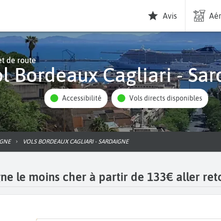
Avis
Aér
t de route
Vol Bordeaux Cagliari - Sa
Accessibilité
Vols directs disponibles
IGNE
VOLS BORDEAUX CAGLIARI - SARDAIGNE
ne le moins cher à partir de 133€ aller ret