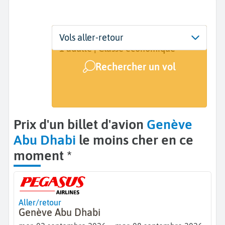
Départ
Dates
Voyageurs | Classe
Vols aller-retour
Genève (GVA)
2 sept. - 8 sept.
1 adulte | Classe économique
Rechercher un vol
Arrivée
Abou Dabi (AUH)
Prix d'un billet d'avion
Genève
Abu Dhabi
le moins cher en ce
moment *
Aller/retour
Genève Abu Dhabi