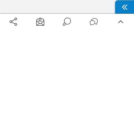
Aéroports
Voyages
Aéroports Voyages est la première plateforme de recherche de services liés au
voyage en avion. Nous vous proposons toutes les destinations, les
programmes de vols et les services disponibles pour votre aéroport : billets
d'avion, locations de voitures, hôtels... Laissez-vous inspirer et profitez d’une
expérience de voyage unique au meilleur prix !
Sur Aéroports Voyages