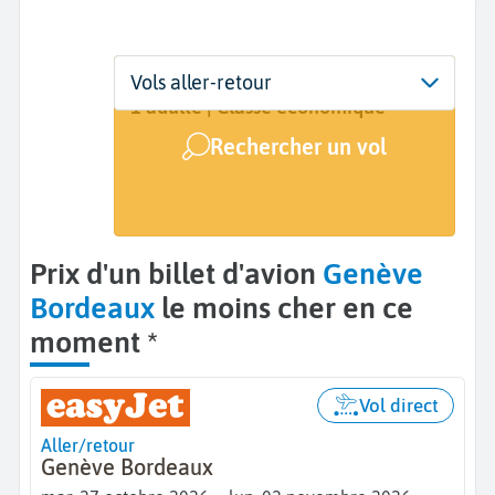
Départ
Dates
Voyageurs | Classe
Vols aller-retour
Genève (GVA)
Dates de votre voyage
1 adulte | Classe économique
Rechercher un vol
Arrivée
Bordeaux (BOD)
Prix d'un billet d'avion
Genève
Bordeaux
le moins cher en ce
moment *
Vol direct
Aller/retour
Genève Bordeaux