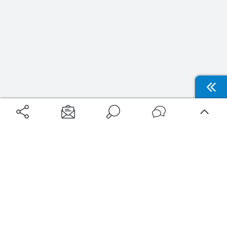
Aéroports
Voyages
Aéroports Voyages est la première plateforme de recherche de services liés au
voyage en avion. Nous vous proposons toutes les destinations, les
programmes de vols et les services disponibles pour votre aéroport : billets
d'avion, locations de voitures, hôtels... Laissez-vous inspirer et profitez d’une