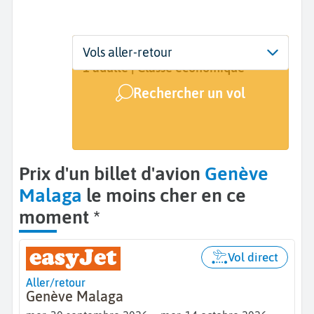
Départ
Dates
Voyageurs | Classe
Vols aller-retour
Genève (GVA)
Dates de votre voyage
1 adulte | Classe économique
Rechercher un vol
Arrivée
Malaga (AGP)
Prix d'un billet d'avion
Genève
Malaga
le moins cher en ce
moment *
Vol direct
Aller/retour
Genève Malaga