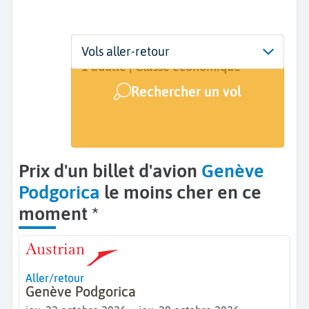
Départ
Dates
Voyageurs | Classe
Vols aller-retour
Genève (GVA)
Dates de votre voyage
1 adulte | Classe économique
Rechercher un vol
Arrivée
Podgorica Golubovci (TGD)
Prix d'un billet d'avion
Genève
Podgorica
le moins cher en ce
moment *
Aller/retour
Genève Podgorica