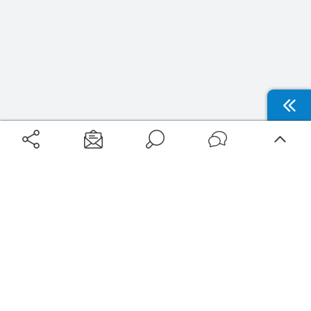
Aéroports
Voyages
Aéroports Voyages est la première plateforme de recherche de services liés au
voyage en avion. Nous vous proposons toutes les destinations, les
programmes de vols et les services disponibles pour votre aéroport : billets
d'avion, locations de voitures, hôtels... Laissez-vous inspirer et profitez d’une
expérience de voyage unique au meilleur prix !