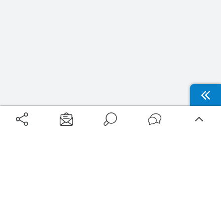
Aéroports
Voyages
Aéroports Voyages est la première plateforme de recherche de services liés au
voyage en avion. Nous vous proposons toutes les destinations, les
programmes de vols et les services disponibles pour votre aéroport : billets