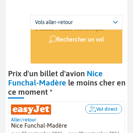
Départ
Dates
Voyageurs | Classe
Vols aller-retour
Nice (NCE)
Dates de votre voyage
1 adulte | Classe économique
Rechercher un vol
Arrivée
Funchal (FNC)
Prix d'un billet d'avion
Nice
Funchal-Madère
le moins cher en
ce moment *
Vol direct
Aller/retour
Nice Funchal-Madère