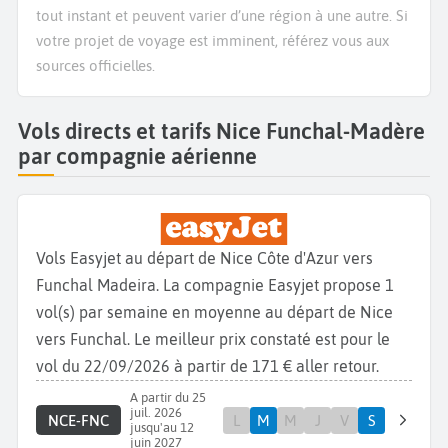
tout instant et peuvent varier d’une région à une autre. Si
votre projet de voyage est imminent, référez vous aux
sources officielles.
Vols directs et tarifs Nice Funchal-Madère
par compagnie aérienne
Vols Easyjet au départ de Nice Côte d'Azur vers
Funchal Madeira. La compagnie Easyjet propose 1
vol(s) par semaine en moyenne au départ de Nice
vers Funchal. Le meilleur prix constaté est pour le
vol du 22/09/2026 à partir de 171 € aller retour.
A partir du 25
juil. 2026
NCE-FNC
L
M
M
J
V
S
jusqu'au 12
juin 2027