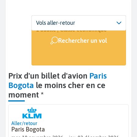
Départ
Dates
Voyageurs | Classe
Vols aller-retour
Paris (PAR)
18 nov. - 3 déc.
1 adulte | Classe économique
Rechercher un vol
Arrivée
Bogota (BOG)
Prix d'un billet d'avion
Paris
Bogota
le moins cher en ce
moment *
Aller/retour
Paris Bogota