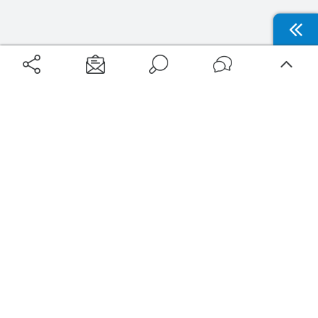
Aéroports
Voyages
Aéroports Voyages est la première plateforme de recherche de services liés au
voyage en avion. Nous vous proposons toutes les destinations, les
programmes de vols et les services disponibles pour votre aéroport : billets
d'avion, locations de voitures, hôtels... Laissez-vous inspirer et profitez d’une
expérience de voyage unique au meilleur prix !
Sur Aéroports Voyages