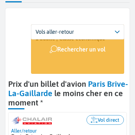
Départ
Dates
Voyageurs | Classe
Vols aller-retour
Paris (PAR)
Dates de votre voyage
1 adulte | Classe économique
Rechercher un vol
Arrivée
Brive-La-Gaillarde (BVE)
Prix d'un billet d'avion
Paris Brive-
La-Gaillarde
le moins cher en ce
moment *
Vol direct
Aller/retour