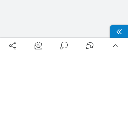
Aéroports
Voyages
Aéroports Voyages est la première plateforme de recherche de services liés au
voyage en avion. Nous vous proposons toutes les destinations, les
programmes de vols et les services disponibles pour votre aéroport : billets
d'avion, locations de voitures, hôtels... Laissez-vous inspirer et profitez d’une
expérience de voyage unique au meilleur prix !