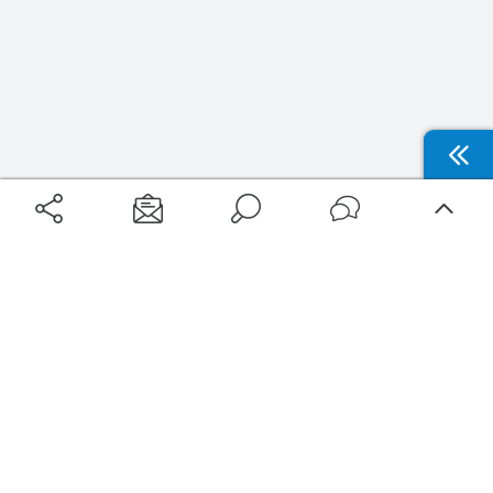
Aéroports
Voyages
Aéroports Voyages est la première plateforme de recherche de services liés au
voyage en avion. Nous vous proposons toutes les destinations, les
programmes de vols et les services disponibles pour votre aéroport : billets
d'avion, locations de voitures, hôtels... Laissez-vous inspirer et profitez d’une
expérience de voyage unique au meilleur prix !