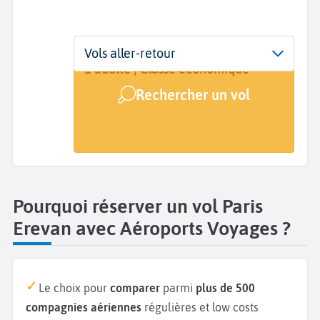
Départ
Dates
Voyageurs | Classe
Vols aller-retour
Paris (PAR)
Dates de votre voyage
1 adulte | Classe économique
Rechercher un vol
Arrivée
Yerevan (EVN)
Pourquoi réserver un vol Paris
Erevan avec Aéroports Voyages ?
Le choix pour
comparer
parmi
plus de 500
compagnies aériennes
régulières et low costs