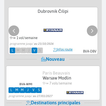
Dubrovnik Čilipi
≃ 1 vol/semaine
programme jusqu'
au 23/10/2026
pr
Infos route
L
M
M
J
V
S
BVA-DBV
Nouveau
Paris Beauvais
Warsaw Modlin
≃
7 vols/semaine
BVA-WMI
L
M
M
J
V
S
programme jusqu'
au 27/03/2027
Destinations principales