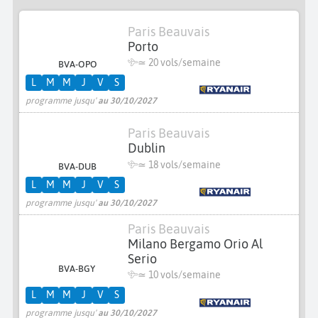
Paris Beauvais
Porto
≃
20 vols/semaine
BVA-OPO
L
M
M
J
V
S
programme jusqu'
au 30/10/2027
Paris Beauvais
Dublin
≃
18 vols/semaine
BVA-DUB
L
M
M
J
V
S
programme jusqu'
au 30/10/2027
Paris Beauvais
Milano Bergamo Orio Al
Serio
BVA-BGY
≃
10 vols/semaine
L
M
M
J
V
S
programme jusqu'
au 30/10/2027