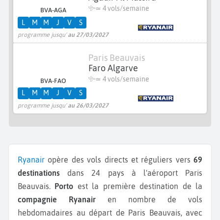
≃
4 vols/semaine
BVA-AGA
L
M
M
J
V
S
programme jusqu'
au 27/03/2027
Paris Beauvais
Faro Algarve
≃
4 vols/semaine
BVA-FAO
L
M
M
J
V
S
programme jusqu'
au 26/03/2027
Ryanair
opère des vols directs et réguliers vers
69
destinations
dans 24 pays à l'aéroport Paris
Beauvais.
Porto
est la première destination de la
compagnie Ryanair
en nombre de vols
hebdomadaires au départ de Paris Beauvais, avec