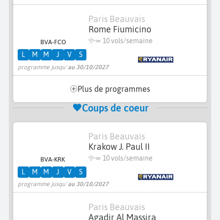
Paris Beauvais
Rome Fiumicino
≃
10 vols/semaine
BVA-FCO
L
M
M
J
V
S
programme jusqu'
au 30/10/2027
Plus de programmes
Coups de coeur
Paris Beauvais
Krakow J. Paul II
≃
10 vols/semaine
BVA-KRK
L
M
M
J
V
S
programme jusqu'
au 30/10/2027
Paris Beauvais
Agadir Al Massira