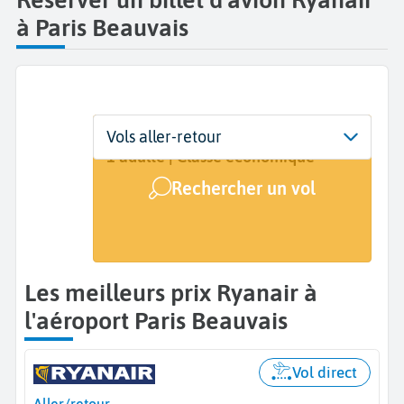
à Paris Beauvais
Départ
Dates
Voyageurs | Classe
Vols aller-retour
Paris Beauvais (BVA)
Dates de votre voyage
1 adulte | Classe économique
Rechercher un vol
Arrivée
A...
Les meilleurs prix Ryanair à
l'aéroport Paris Beauvais
Vol direct