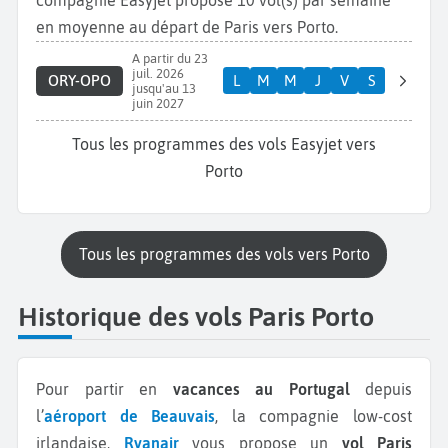
en moyenne au départ de Paris vers Porto.
A partir du 23
juil. 2026
ORY-OPO
L
M
M
J
V
S
jusqu'au 13
juin 2027
Tous les programmes des vols Easyjet vers
Porto
Tous les programmes des vols vers Porto
Historique des vols Paris Porto
Pour partir en
vacances au Portugal
depuis
l’
aéroport de Beauvais
, la compagnie low-cost
irlandaise,
Ryanair
vous propose un
vol Paris