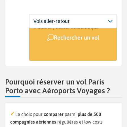
Départ
Dates
Voyageurs | Classe
Vols aller-retour
Paris (PAR)
Dates de votre voyage
1 adulte | Classe économique
Rechercher un vol
Arrivée
Porto (OPO)
Pourquoi réserver un vol Paris
Porto avec Aéroports Voyages ?
Le choix pour
comparer
parmi
plus de 500
compagnies aériennes
régulières et low costs