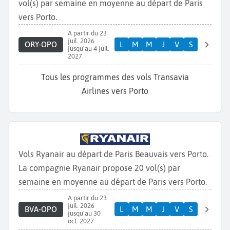
vol(s) par semaine en moyenne au départ de Paris
vers Porto.
A partir du 23
juil. 2026
ORY-OPO
L
M
M
J
V
S
jusqu'au 4 juil.
2027
Tous les programmes des vols Transavia
Airlines vers Porto
Vols Ryanair au départ de Paris Beauvais vers Porto.
La compagnie Ryanair propose 20 vol(s) par
semaine en moyenne au départ de Paris vers Porto.
A partir du 23
juil. 2026
BVA-OPO
L
M
M
J
V
S
jusqu'au 30
oct. 2027