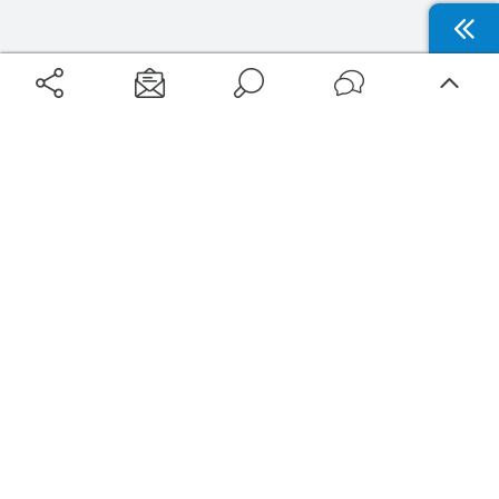
Aéroports
Voyages
Aéroports Voyages est la première plateforme de recherche de services liés au
voyage en avion. Nous vous proposons toutes les destinations, les
programmes de vols et les services disponibles pour votre aéroport : billets
d'avion, locations de voitures, hôtels... Laissez-vous inspirer et profitez d’une
expérience de voyage unique au meilleur prix !
Sur Aéroports Voyages