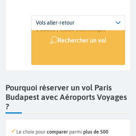
Départ
Dates
Voyageurs | Classe
Vols aller-retour
Paris (PAR)
Dates de votre voyage
1 adulte | Classe économique
Rechercher un vol
Arrivée
Budapest (BUD)
Pourquoi réserver un vol Paris
Budapest avec Aéroports Voyages
?
Le choix pour
comparer
parmi
plus de 500