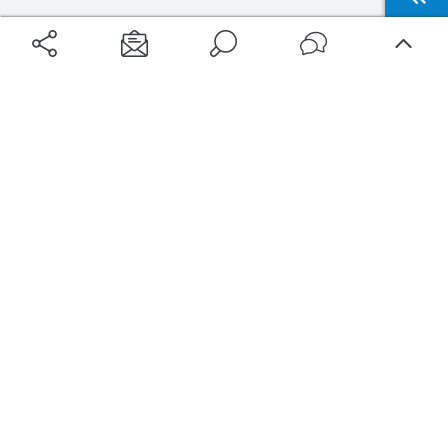
Aéroports
Voyages
Aéroports Voyages est la première plateforme de recherche de services liés au
voyage en avion. Nous vous proposons toutes les destinations, les
programmes de vols et les services disponibles pour votre aéroport : billets
d'avion, locations de voitures, hôtels... Laissez-vous inspirer et profitez d’une
expérience de voyage unique au meilleur prix !
Sur Aéroports Voyages
Aéroports-Voyages ©2026
tous droits réservés