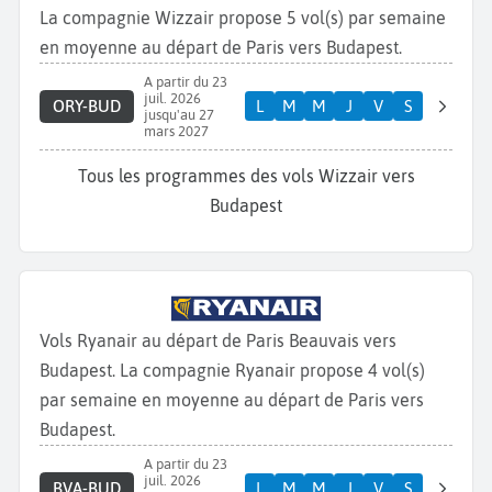
La compagnie Wizzair propose 5 vol(s) par semaine
en moyenne au départ de Paris vers Budapest.
A partir du 23
juil. 2026
ORY-BUD
L
M
M
J
V
S
jusqu'au 27
mars 2027
Tous les programmes des vols Wizzair vers
Budapest
Vols Ryanair au départ de Paris Beauvais vers
Budapest. La compagnie Ryanair propose 4 vol(s)
par semaine en moyenne au départ de Paris vers
Budapest.
A partir du 23
juil. 2026
BVA-BUD
L
M
M
J
V
S