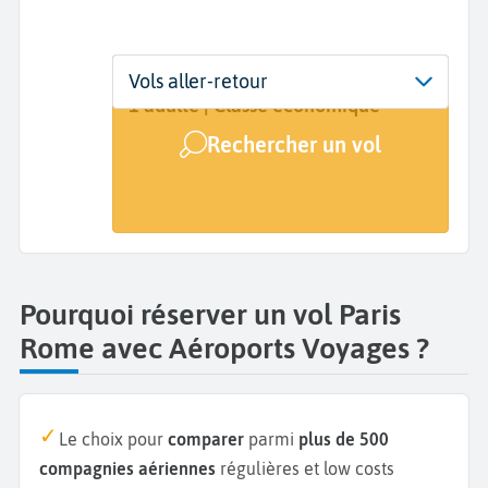
Départ
Dates
Voyageurs | Classe
Vols aller-retour
Paris (PAR)
Dates de votre voyage
1 adulte | Classe économique
Rechercher un vol
Arrivée
Rome (ROM)
Pourquoi réserver un vol Paris
Rome avec Aéroports Voyages ?
Le choix pour
comparer
parmi
plus de 500
compagnies aériennes
régulières et low costs