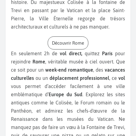
histoire. Du majestueux Colisée à la fontaine de
Trevi en passant par le Vatican et la place Saint-
Pierre, la Ville Éternelle regorge de trésors
architecturaux et culturels à ne pas manquer.
Découvrir Rome
En seulement 2h de
vol direct,
quittez
Paris
pour
rejoindre
Rome
, véritable musée à ciel ouvert. Que
ce soit pour un
week-end romantique
, des
vacances
culturelles
ou un
déplacement professionnel
, ce
vol
vous permet d’accéder facilement à une ville
emblématique d’
Europe du Sud
. Explorez les sites
antiques comme le Colisée, le Forum romain ou le
Panthéon, et admirez les chefs-d'œuvre de la
Renaissance dans les musées du Vatican. Ne
manquez pas de faire un vœu à la Fontaine de Trevi,
puis de savourer une pizza ou un gelato sur une