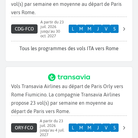
vol(s) par semaine en moyenne au départ de Paris
vers Rome.
A partir du 23
juil. 2026
CDG-FCO
L
M
M
J
V
S
jusqu'au 30
oct. 2027
Tous les programmes des vols ITA vers Rome
Vols Transavia Airlines au départ de Paris Orly vers
Rome Fiumicino. La compagnie Transavia Airlines
propose 23 vol(s) par semaine en moyenne au
départ de Paris vers Rome.
A partir du 23
juil. 2026
ORY-FCO
L
M
M
J
V
S
jusqu'au 4 juil.
2027