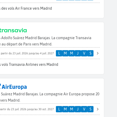
 des vols Air France vers Madrid
ers Adolfo Suárez Madrid Barajas. La compagnie Transavia
 au départ de Paris vers Madrid.
L
M
M
J
V
S
 partir du 23 juil. 2026 jusqu'au 4 juil. 2027
 vols Transavia Airlines vers Madrid
fo Suárez Madrid Barajas. La compagnie Air Europa propose 20
 vers Madrid.
L
M
M
J
V
S
partir du 23 juil. 2026 jusqu'au 30 oct. 2027