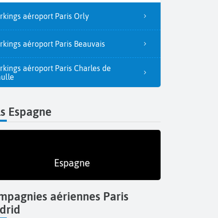
rkings aéroport Paris Orly
rkings aéroport Paris Beauvais
rkings aéroport Paris Charles de
ulle
ls Espagne
Espagne
mpagnies aériennes Paris
drid