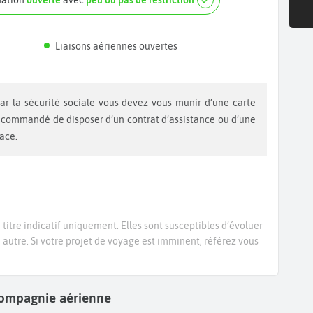
nation
ouverte
avec
peu ou pas de restriction
Liaisons aériennes ouvertes
recommandé de disposer d’un contrat d’assistance ou d’une
lace.
titre indicatif uniquement. Elles sont susceptibles d’évoluer
e autre. Si votre projet de voyage est imminent, référez vous
 compagnie aérienne