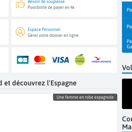
Besoin de souplesse
Possibilité de payer en 4x
Pa
Pa
Espace Personnel
Gérer votre dossier en ligne
Pa
Ga
Vo
d et découvrez l'Espagne
Une femme en robe espagnole
Co
Ma