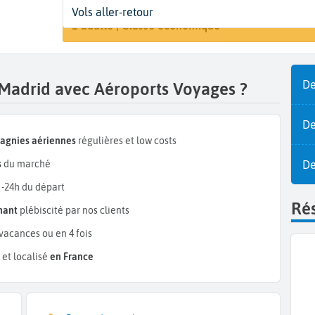
Départ
Dates
Voyageurs | Classe
Vols aller-retour
Recherche
Paris (PAR)
Dates de votre voyage
1 adulte | Classe économique
De
 Madrid avec Aéroports Voyages ?
De
pagnies aériennes
régulières et low costs
De
s
du marché
 -24h du départ
Rés
mant
plébiscité par nos clients
vacances ou en 4 fois
et localisé
en France