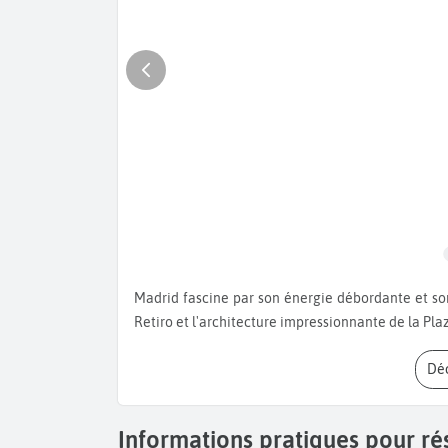
Madrid fascine par son énergie débordante et son patrimoine royal. Entre les œuvres du Prado, les jardins du
Retiro et l'architecture impressionnante de la Plaza
D
Informations pratiques pour ré