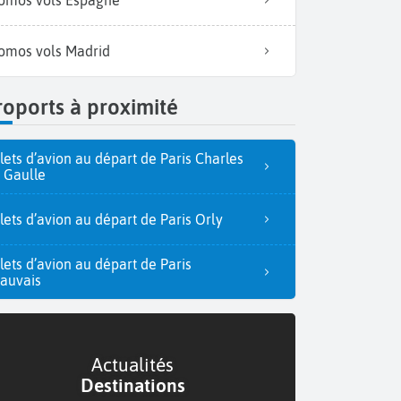
omos vols Madrid
oports à proximité
llets d’avion au départ de Paris Charles
 Gaulle
llets d’avion au départ de Paris Orly
llets d’avion au départ de Paris
auvais
Actualités
Destinations