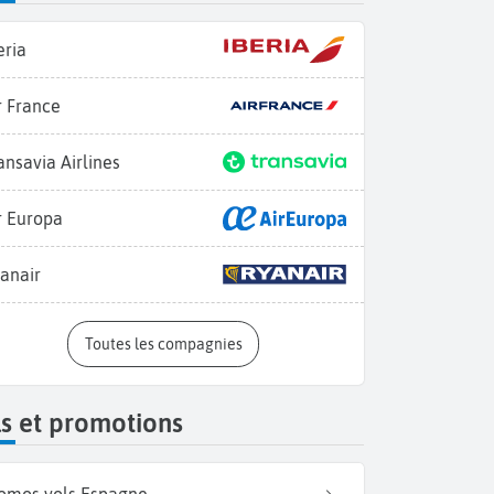
eria
r France
ansavia Airlines
r Europa
anair
Toutes les compagnies
s et promotions
omos vols Espagne