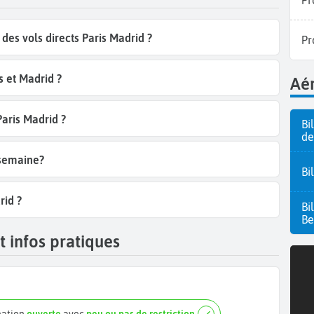
es vols directs Paris Madrid ?
Pr
s et Madrid ?
Aér
Paris Madrid ?
Bi
de
 semaine?
Bi
rid ?
Bi
Be
t infos pratiques