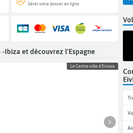
Gérer votre dossier en ligne
Vo
a -Ibiza et découvrez l'Espagne
Le Centre-ville d'Eivissa
Co
Eiv
Tr
Vu
Ai