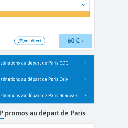
Arrivée
r un vol
Eivissa (IBZ)
60 €
Vol direct
stinations au départ de Paris CDG
stinations au départ de Paris Orly
stinations au départ de Paris Beauvais
P promos au départ de Paris