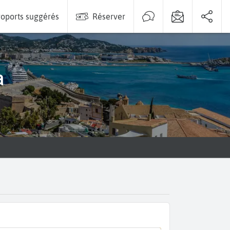
oports suggérés
Réserver
a