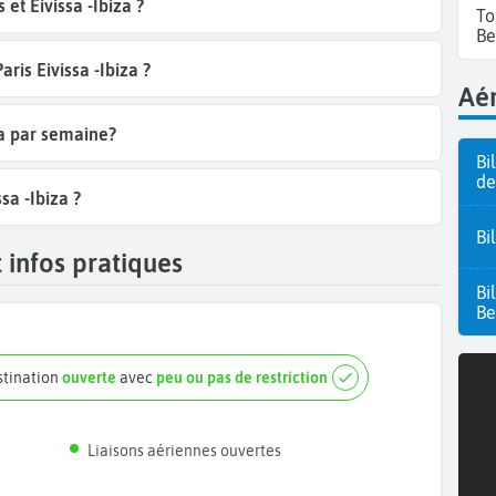
et Eivissa -Ibiza ?
To
Be
aris Eivissa -Ibiza ?
Aér
iza par semaine?
Bi
de
sa -Ibiza ?
Bi
 infos pratiques
Bi
Be
estination
ouverte
avec
peu ou pas de restriction
Liaisons aériennes ouvertes