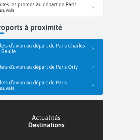
utes les promos au départ de Paris
auvais
oports à proximité
llets d’avion au départ de Paris Charles
 Gaulle
llets d’avion au départ de Paris Orly
llets d’avion au départ de Paris
auvais
Actualités
Destinations