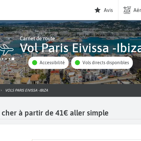
Avis
Aér
Carnet de route
Vol Paris Eivissa -Ibiz
Accessibilité
Vols directs disponibles
VOLS PARIS EIVISSA -IBIZA
s cher à partir de 41€ aller simple