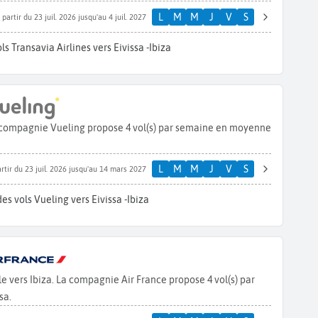
L
M
M
J
V
S
 partir du 23 juil. 2026 jusqu'au 4 juil. 2027
s Transavia Airlines vers Eivissa -Ibiza
La compagnie Vueling propose 4 vol(s) par semaine en moyenne
L
M
M
J
V
S
rtir du 23 juil. 2026 jusqu'au 14 mars 2027
es vols Vueling vers Eivissa -Ibiza
le vers Ibiza. La compagnie Air France propose 4 vol(s) par
sa.