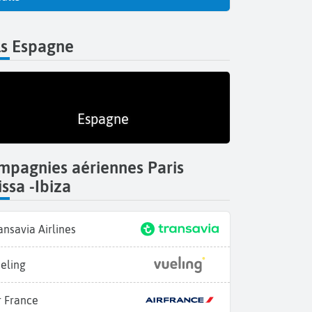
ls Espagne
Espagne
mpagnies aériennes Paris
issa -Ibiza
ansavia Airlines
eling
r France