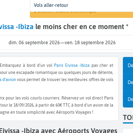
Départ
Dates
Voyageurs | Classe
Vols aller-retour
Recherche
Paris (PAR)
6 sept. - 18 sept.
1 adulte | Classe économique
vissa -Ibiza
le moins cher en ce moment *
dim. 06 septembre 2026
—
ven. 18 septembre 2026
De
 ! Embarquez à bord d’un vol
Paris
Eivissa -Ibiza
pas cher et
 pour une escapade romantique ou quelques jours de détente,
s d’avion
vous permet de trouver les meilleures offres de vols
De
ix pour les vols courts courriers. Réservez un vol direct
Paris
De
tour le 18/09/2026, à partir de 60€ TTC à bord d’un avion de la
pagne en toute simplicité avec Aéroports Voyages !
TO
 Eivissa -Ibiza avec Aéroports Voyages