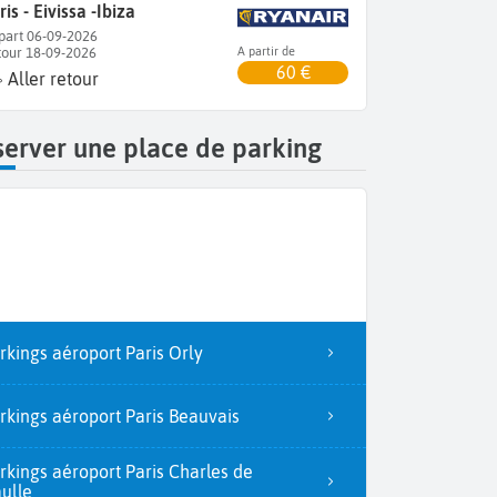
ris - Eivissa -Ibiza
part 06-09-2026
tour 18-09-2026
A partir de
60 €
Aller retour
erver une place de parking
rkings aéroport Paris Orly
rkings aéroport Paris Beauvais
rkings aéroport Paris Charles de
ulle