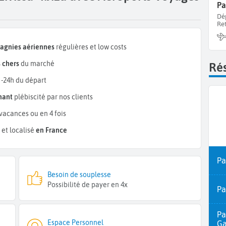
Pa
Dé
Re
pagnies aériennes
régulières et low costs
 chers
du marché
Rés
 -24h du départ
mant
plébiscité par nos clients
vacances ou en 4 fois
et localisé
en France
Pa
Besoin de souplesse
Possibilité de payer en 4x
Pa
Pa
Espace Personnel
Ga