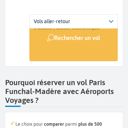
Départ
Dates
Voyageurs | Classe
Vols aller-retour
Paris (PAR)
Dates de votre voyage
1 adulte | Classe économique
Rechercher un vol
Arrivée
Funchal (FNC)
Pourquoi réserver un vol Paris
Funchal-Madère avec Aéroports
Voyages ?
Le choix pour
comparer
parmi
plus de 500