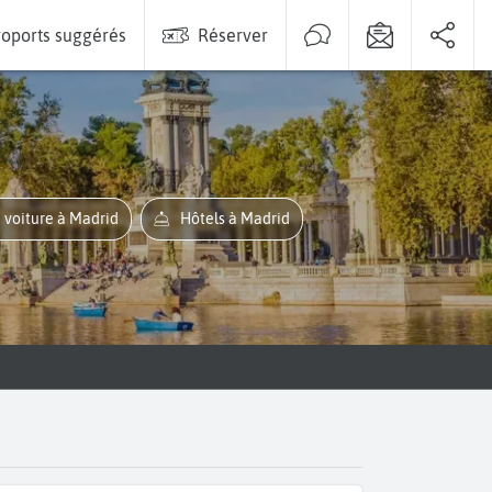
oports suggérés
Réserver
e voiture à Madrid
Hôtels à Madrid