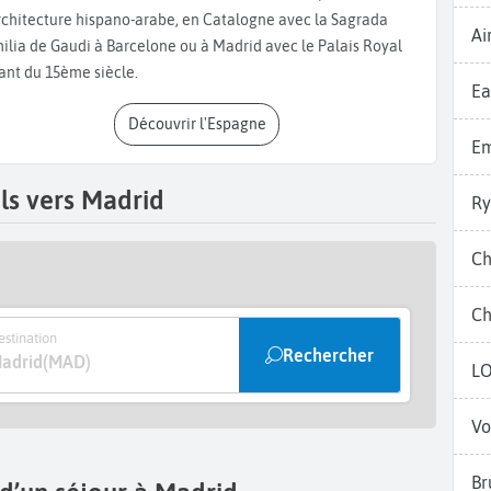
s l’art espagnol et où vous pouvez voir le célèbre tableau de
rchitecture hispano-arabe, en Catalogne avec la Sagrada
Ai
s œuvres de Salvador Dalí et Joan Miró. Côté nature, Madrid
ilia de Gaudi à Barcelone ou à Madrid avec le Palais Royal
 magnifiques comme le
Jardin Botanique Royal
et le
Parc du
ant du 15ème siècle.
 est idéal pour une promenade à pied ou en barque sur son
Ea
l
, une magnifique structure en verre et métal au sein du parc.
Découvrir l'Espagne
d
est une excellente sortie pour les enfants, avec une grande
Em
ous vous conseillons aussi d’assister pendant votre séjour à
spagnole par excellence. Vous pouvez en voir au théâtre de
ls vers Madrid
Ry
ionnels comme
Casa Patas
ou
Corral de la Morería
, connus pour
ands, nous vous conseillons une balade au
Marché de San
Ch
cialités locales telles que le fameux churros trempé dans du
amón ibérico
. Vous pourrez également vous détendre devant
Ch
ous aimez faire la fête, vous ne serez pas déçu.
Madrid
vit jour
stination
ndances pour danser et s’amuser jusqu’aux lueurs du jour. Les
Rechercher
adrid
(MAD)
L
 particulièrement animés et parfaits pour profiter de la vie
Vo
Br