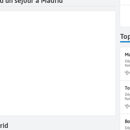
 d’un séjour à Madrid
To
Ma
Dé
Re
To
Dé
Re
Bo
rid
Dé