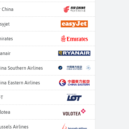
r China
syjet
irates
anair
ina Southern Airlines
ina Eastern Airlines
OT
lotea
ussels Airlines