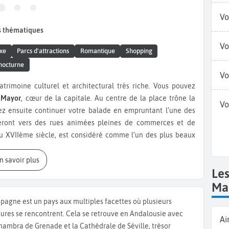
Vo
s thématiques
Vo
xe
Parcs d'attractions
Romantique
Shopping
nocturne
Vo
atrimoine culturel et architectural très riche. Vous pouvez
 Mayor
, cœur de la capitale. Au centre de la place trône la
Vo
vez ensuite continuer votre balade en empruntant l’une des
eront vers des rues animées pleines de commerces et de
du XVIIème siècle, est considéré comme l’un des plus beaux
 dont la salle des colonnes, la chambre du Roi Charles III ou
taculaire salle du Trône, ornée de fresques de Tiepolo, et la
En savoir plus
Le
, vous pouvez voir le Théâtre de l’Opéra ou
Teatro Real
, un
nous vous conseillons le
Musée du Prado
. Faisant partie des
Ma
ection très importante de peintures en majorité européennes
spagne est un pays aux multiples facettes où plusieurs
nombreux dessins et sculptures. De grands peintres tels que
tures se rencontrent. Cela se retrouve en Andalousie avec
Ai
y sont mis à l’honneur. Vous pouvez aussi visiter le
Musée
lhambra de Grenade et la Cathédrale de Séville, trésor