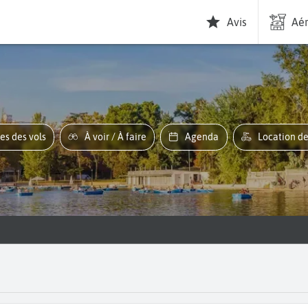
Avis
Aér
res des vols
À voir / À faire
Agenda
Location d