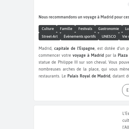
Nous recommandons un voyage à Madrid pour ce
Culture
Famille
Festivals
Gastronomie
Lu
Street-Art
Événements sportifs
UNESCO
Vie 
Madrid,
capitale de l’Espagne
, est dotée d’un p
commencer votre
voyage à Madrid
par la
Plaza
statue de Philippe III sur son cheval. Vous pou
nombreuses arches de la place, qui vous mèn
restaurants. Le
Palais Royal de Madrid
, datant 
palais d’Europe. Il abrite de somptueuses salles,
bien le salon des Miroirs. Ne manquez pas la spec
somptueuse armurerie royale. En face du palais
autre monument majeur de la ville. Côté musée, 
plus grands musées du monde, il abrite une coll
L’E
allant du XIVème au XIXème siècle ainsi que de 
cul
Francisco Goya, Jérôme Bosch ou Diego Vélasquez 
l’A