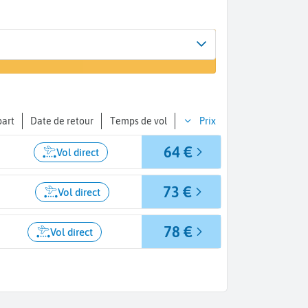
Arrivée
r un vol
Madrid (MAD)
part
Date de retour
Temps de vol
Prix
64 €
Vol direct
73 €
Vol direct
78 €
Vol direct