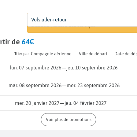
Départ
Dates
Voyageurs | Classe
Vols aller-retour
Recherche
De...
Dates de votre voyage
1 adulte | Classe économique
rtir de
64€
Trier par :
Compagnie aérienne
Ville de départ
Date de dé
lun. 07 septembre 2026
—
jeu. 10 septembre 2026
mar. 08 septembre 2026
—
mer. 23 septembre 2026
mer. 20 janvier 2027
—
jeu. 04 février 2027
Voir plus de promotions