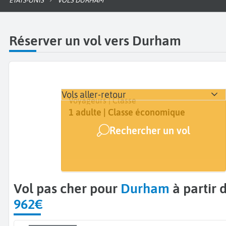
ÉTATS-UNIS
VOLS DURHAM
Réserver un vol vers Durham
Vols aller-retour
Départ
Dates
Voyageurs | Classe
De...
Dates de votre voyage
1 adulte | Classe économique
Rechercher un vol
Arrivée
Durham (RDU)
Vol pas cher pour
Durham
à partir 
962€