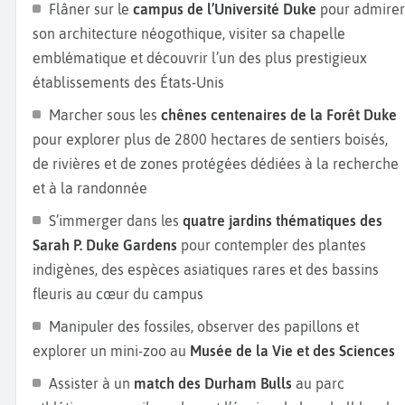
Flâner sur le
campus de l’Université Duke
pour admirer
du tabac à la lutte pour les droits civiques.
son architecture néogothique, visiter sa chapelle
Pendant votre
séjour à Durham
, prenez le temps de
emblématique et découvrir l’un des plus prestigieux
découvrir
Chapel Hill
et de visiter l’
Université de Caroline
établissements des États-Unis
du Nord
et son
musée Ackland Art Museum.
À
Raleigh
Marcher sous les
chênes centenaires de la Forêt Duke
capitale de l’État, découvrez le
North Carolina Museum of
pour explorer plus de 2800 hectares de sentiers boisés,
Art
, le
Museum of Natural Sciences
et flânez dans l
de rivières et de zones protégées dédiées à la recherche
quartier historique d'
Oakwood
. Pour une escapad
et à la randonnée
nature, le
parc Eno River State Park,
à 15 minutes de
Durham, offre des sentiers de randonnée, des rivières
S’immerger dans les
quatre jardins thématiques des
pour le kayak et des aires de pique-nique en forêt. Enfin, à
Sarah P. Duke Gardens
pour contempler des plantes
Greensboro
, l'
International Civil Rights Center & Museum
indigènes, des espèces asiatiques rares et des bassins
retrace les grandes luttes pour l’égalité raciale dans un
fleuris au cœur du campus
lieu chargé d’histoire.
Manipuler des fossiles, observer des papillons et
explorer un mini-zoo au
Musée de la Vie et des Sciences
Assister à un
match des Durham Bulls
au parc