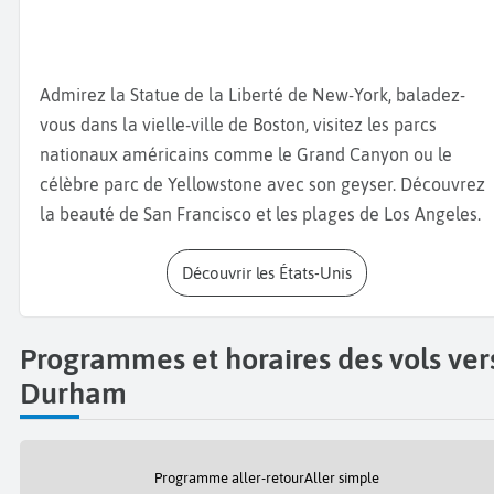
d’œuvre architectural à ne pas manquer, tout comme le
Nasher Museum of Art,
qui expose des œuvre
contemporaines et des collections africaines et latino-
Admirez la Statue de la Liberté de New-York, baladez-
américaines. L’université emploie plus de 35 000
vous dans la vielle-ville de Boston, visitez les parcs
personnes, ce qui en fait le moteur économique de la
nationaux américains comme le Grand Canyon ou le
ville. Durham propose plus de 40 000 événements par an.
célèbre parc de Yellowstone avec son geyser. Découvrez
Le
Durham Performing Arts Center
(DPAC) est l’un des
la beauté de San Francisco et les plages de Los Angeles.
plus grands théâtres du Sud-Est, accueillant comédies
musicales de Broadway, ballets et concerts
Découvrir les États-Unis
internationaux.
Pour les amateurs de gastronomie, Durham est une
Programmes et horaires des vols ver
destination de choix. Grâce à sa diversité culturelle, on y
Durham
trouve des
cuisines du monde entier
, mais aussi des
produits locaux à découvrir au
Durham Farmers’ Market
ouvert tous les samedis dans le parc Central. Plus de 70
Programme aller-retour
Aller simple
producteurs y proposent des légumes bio, fromages