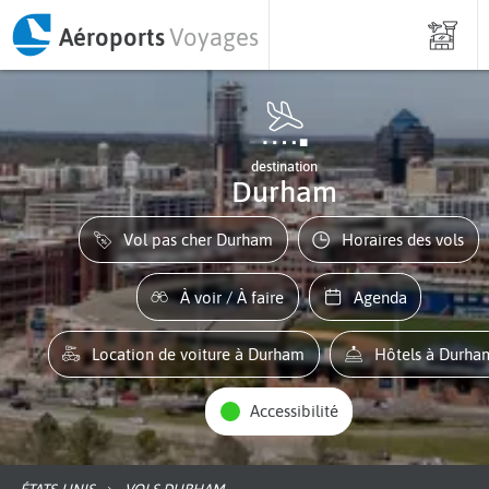
Aéroports
Voyages
destination
Durham
Vol pas cher Durham
Horaires des vols
À voir / À faire
Agenda
Location de voiture à Durham
Hôtels à Durha
Accessibilité