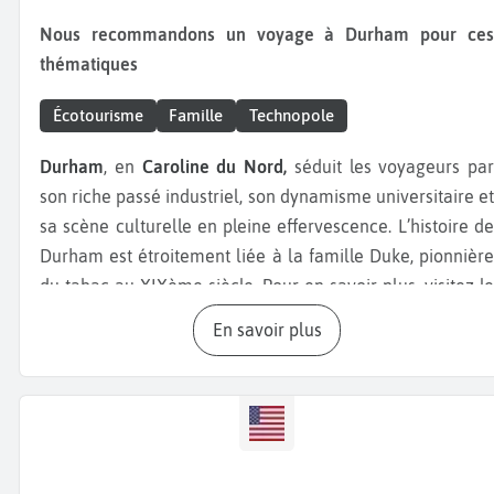
Nous recommandons un voyage à Durham pour ces
thématiques
Écotourisme
Famille
Technopole
Durham
, en
Caroline du Nord,
séduit les voyageurs par
son riche passé industriel, son dynamisme universitaire et
sa scène culturelle en pleine effervescence. L’histoire de
Durham est étroitement liée à la famille Duke, pionnière
du tabac au XIXème siècle. Pour en savoir plus, visitez le
Duke Homestead State Historic Site
, ancienne ferme
En savoir plus
transformée en musée, où sont exposés les outils, les
séchoirs et les premières machines de production de
tabac. La famille Duke est également à l’origine de la
création de l’
Université Duke
, fondée en 1838, aujourd’hui
l’un des campus les plus prestigieux des États-Unis. Son
chapiteau néogothique, la
Duke Chapel,
est un chef