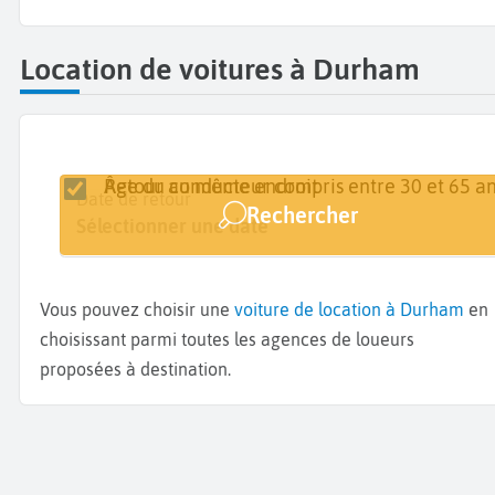
Location de voitures à Durham
Retour au même endroit
Âge du conducteur compris entre 30 et 65 an
Lieu de retrait
Date de retrait
Date de retour
Rechercher
Durham
Sélectionner une date
Sélectionner une date
Vous pouvez choisir une
voiture de location à Durham
en
choisissant parmi toutes les agences de loueurs
proposées à destination.