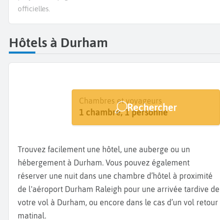
officielles.
Hôtels à Durham
Destination
Dates
Chambres et voyageurs
Rechercher
Durham
Dates de votre séjour
1 chambre, 1 personne
Trouvez facilement une hôtel, une auberge ou un
hébergement à Durham. Vous pouvez également
réserver une nuit dans une chambre d’hôtel à proximité
de l'aéroport Durham Raleigh pour une arrivée tardive de
votre vol à Durham, ou encore dans le cas d’un vol retour
matinal.