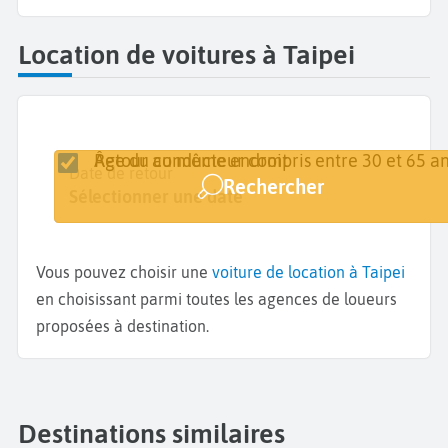
Location de voitures à Taipei
Retour au même endroit
Âge du conducteur compris entre 30 et 65 an
Lieu de retrait
Date de retrait
Date de retour
Rechercher
Taipei
Sélectionner une date
Sélectionner une date
Vous pouvez choisir une
voiture de location à Taipei
en choisissant parmi toutes les agences de loueurs
proposées à destination.
Destinations similaires