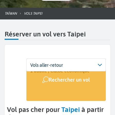
TAÏWAN
VOLS TAIPEI
Réserver un vol vers Taipei
Départ
Dates
Voyageurs | Classe
Vols aller-retour
De...
Dates de votre voyage
1 adulte | Classe économique
Rechercher un vol
Arrivée
Taipei (TPE)
Vol pas cher pour
Taipei
à partir