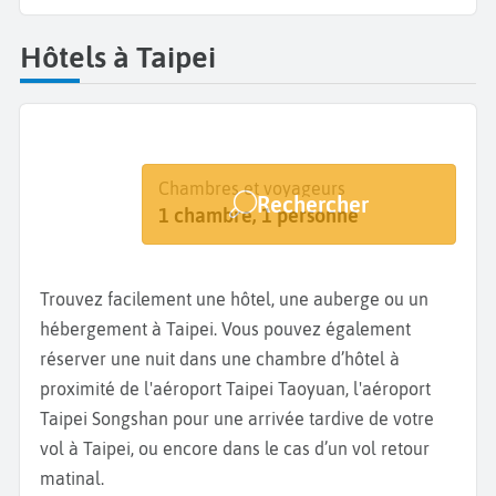
Hôtels à Taipei
Destination
Dates
Chambres et voyageurs
Rechercher
Taipei
Dates de votre séjour
1 chambre, 1 personne
Trouvez facilement une hôtel, une auberge ou un
hébergement à Taipei. Vous pouvez également
réserver une nuit dans une chambre d’hôtel à
proximité de l'aéroport Taipei Taoyuan, l'aéroport
Taipei Songshan pour une arrivée tardive de votre
vol à Taipei, ou encore dans le cas d’un vol retour
matinal.