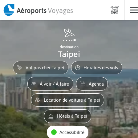
Aéroports
Voyages
destination
Taipei
Vol pas cher Taipei
Horaires des vols
À voir / À faire
Agenda
Location de voiture à Taipei
Hôtels à Taipei
Accessibilité