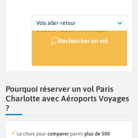
Départ
Dates
Voyageurs | Classe
Vols aller-retour
Paris (PAR)
Dates de votre voyage
1 adulte | Classe économique
Rechercher un vol
Arrivée
Charlotte (CLT)
Pourquoi réserver un vol Paris
Charlotte avec Aéroports Voyages
?
Le choix pour
comparer
parmi
plus de 500