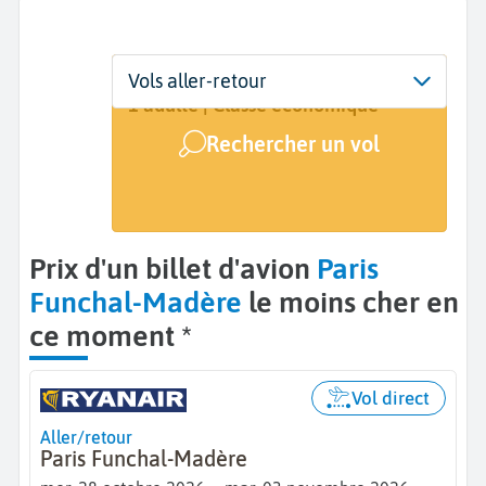
Départ
Dates
Voyageurs | Classe
Vols aller-retour
Paris (PAR)
Dates de votre voyage
1 adulte | Classe économique
Rechercher un vol
Arrivée
Funchal (FNC)
Prix d'un billet d'avion
Paris
Funchal-Madère
le moins cher en
ce moment *
Vol direct
Aller/retour
Paris Funchal-Madère