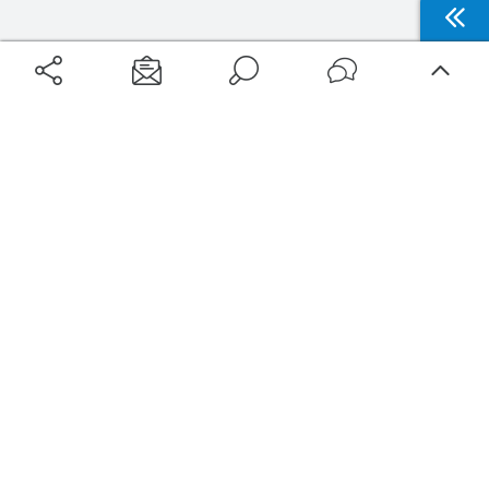
Aéroports
Voyages
Aéroports Voyages est la première plateforme de recherche de services liés au
voyage en avion. Nous vous proposons toutes les destinations, les
programmes de vols et les services disponibles pour votre aéroport : billets
d'avion, locations de voitures, hôtels... Laissez-vous inspirer et profitez d’une
expérience de voyage unique au meilleur prix !
Sur Aéroports Voyages