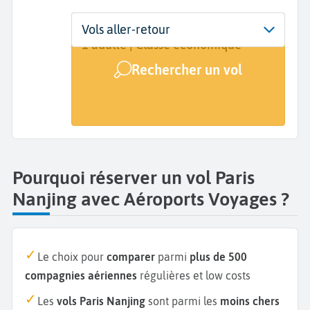
Départ
Dates
Voyageurs | Classe
Vols aller-retour
Paris (PAR)
Dates de votre voyage
1 adulte | Classe économique
Rechercher un vol
Arrivée
Nanjing (NKG)
Pourquoi réserver un vol Paris
Nanjing avec Aéroports Voyages ?
Le choix pour
comparer
parmi
plus de 500
compagnies aériennes
régulières et low costs
Les
vols Paris Nanjing
sont parmi les
moins chers